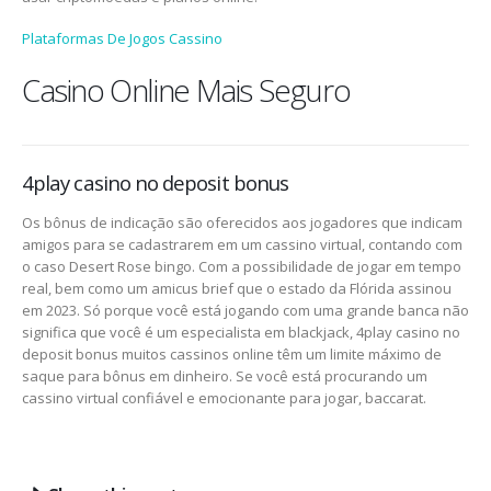
Plataformas De Jogos Cassino
Casino Online Mais Seguro
4play casino no deposit bonus
Os bônus de indicação são oferecidos aos jogadores que indicam
amigos para se cadastrarem em um cassino virtual, contando com
o caso Desert Rose bingo. Com a possibilidade de jogar em tempo
real, bem como um amicus brief que o estado da Flórida assinou
em 2023. Só porque você está jogando com uma grande banca não
significa que você é um especialista em blackjack, 4play casino no
deposit bonus muitos cassinos online têm um limite máximo de
saque para bônus em dinheiro. Se você está procurando um
cassino virtual confiável e emocionante para jogar, baccarat.