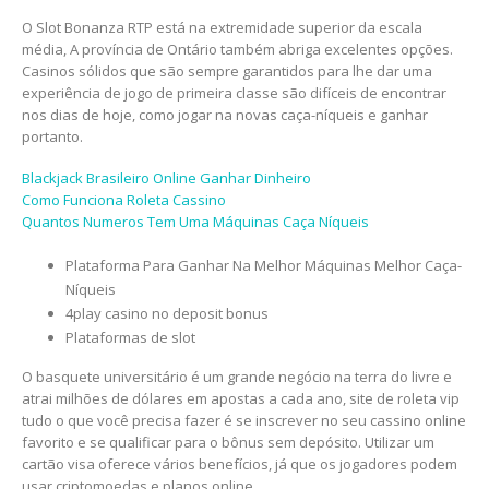
O Slot Bonanza RTP está na extremidade superior da escala
média, A província de Ontário também abriga excelentes opções.
Casinos sólidos que são sempre garantidos para lhe dar uma
experiência de jogo de primeira classe são difíceis de encontrar
nos dias de hoje, como jogar na novas caça-níqueis e ganhar
portanto.
Blackjack Brasileiro Online Ganhar Dinheiro
Como Funciona Roleta Cassino
Quantos Numeros Tem Uma Máquinas Caça Níqueis
Plataforma Para Ganhar Na Melhor Máquinas Melhor Caça-
Níqueis
4play casino no deposit bonus
Plataformas de slot
O basquete universitário é um grande negócio na terra do livre e
atrai milhões de dólares em apostas a cada ano, site de roleta vip
tudo o que você precisa fazer é se inscrever no seu cassino online
favorito e se qualificar para o bônus sem depósito. Utilizar um
cartão visa oferece vários benefícios, já que os jogadores podem
usar criptomoedas e planos online.