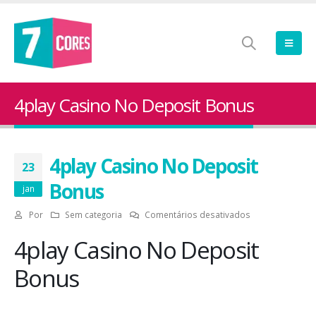
4play Casino No Deposit Bonus
21bit Bônus Grátis Sem Depósito 2026
Bingo Que Paga De Verdade Bras
janeiro 23, 2026
janeiro 23, 2026
Casino Com Bônus Grátis De Boas
Jogo De Caça Níqueis Para Celul
4play Casino No Deposit
Vindas
23
janeiro 23, 2026
janeiro 23, 2026
Bonus
jan
Sala De Jogos Online Com Rodad
Bacará Sem Depósito Brasil
Grátis
em
Por
Sem categoria
Comentários desativados
janeiro 23, 2026
janeiro 23, 2026
4play
4play Casino No Deposit
Casino
No
Bonus
Deposit
Bonus