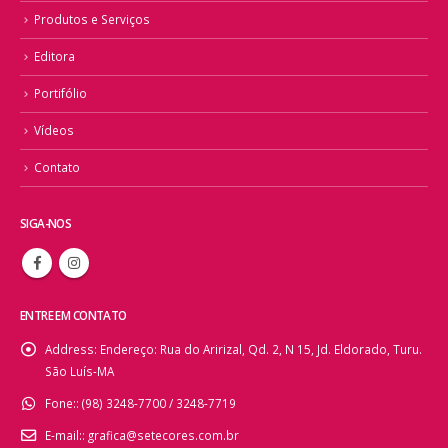
Produtos e Serviços
Editora
Portifólio
Vídeos
Contato
SIGA-NOS
ENTRE EM CONTATO
Address:
Endereço: Rua do Aririzal, Qd. 2, N 15, Jd. Eldorado, Turu.
São Luís-MA
Fone::
(98) 3248-7700 / 3248-7719
E-mail::
grafica@setecores.com.br