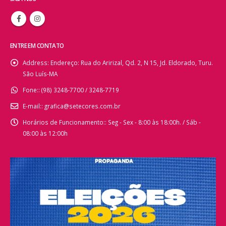
SIGA-NOS
ENTRE EM CONTATO
Address:
Endereço: Rua do Aririzal, Qd. 2, N 15, Jd. Eldorado, Turu.
São Luís-MA
Fone::
(98) 3248-7700 / 3248-7719
E-mail::
grafica@setecores.com.br
Horários de Funcionamento::
Seg - Sex - 8:00 às 18:00h. / Sáb -
08:00 às 12:00h