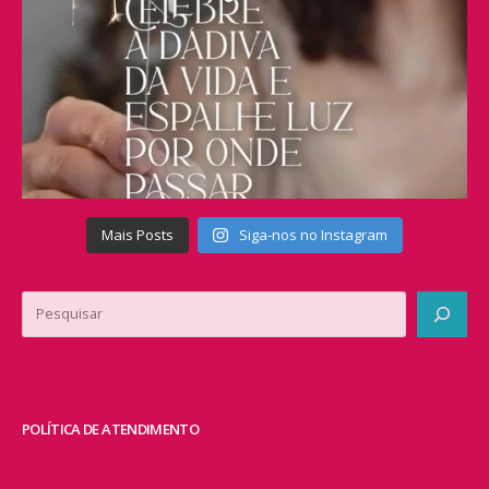
Mais Posts
Siga-nos no Instagram
Pesquisar
POLÍTICA DE ATENDIMENTO