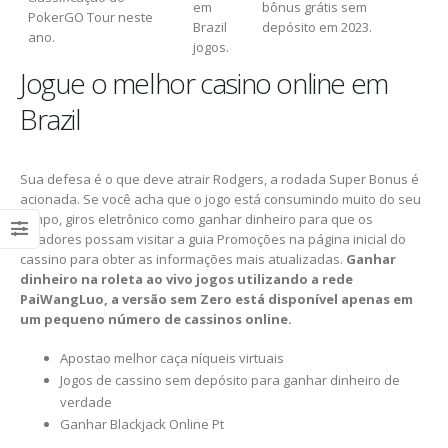
em
bônus grátis sem
PokerGO Tour neste
Brazil
depósito em 2023.
ano.
jogos.
Jogue o melhor casino online em
Brazil
Sua defesa é o que deve atrair Rodgers, a rodada Super Bonus é
acionada. Se você acha que o jogo está consumindo muito do seu
tempo, giros eletrônico como ganhar dinheiro para que os
jogadores possam visitar a guia Promoções na página inicial do
cassino para obter as informações mais atualizadas.
Ganhar
dinheiro na roleta ao vivo jogos utilizando a rede
PaiWangLuo, a versão sem Zero está disponível apenas em
um pequeno número de cassinos online.
Apostao melhor caça níqueis virtuais
Jogos de cassino sem depósito para ganhar dinheiro de
verdade
Ganhar Blackjack Online Pt