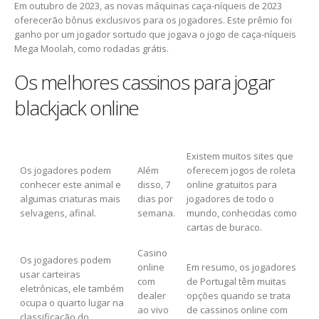
Em outubro de 2023, as novas máquinas caça-níqueis de 2023
oferecerão bônus exclusivos para os jogadores. Este prêmio foi
ganho por um jogador sortudo que jogava o jogo de caça-níqueis
Mega Moolah, como rodadas grátis.
Os melhores cassinos para jogar
blackjack online
Existem muitos sites que
Os jogadores podem
Além
oferecem jogos de roleta
conhecer este animal e
disso, 7
online gratuitos para
algumas criaturas mais
dias por
jogadores de todo o
selvagens, afinal.
semana.
mundo, conhecidas como
cartas de buraco.
Casino
Os jogadores podem
online
Em resumo, os jogadores
usar carteiras
com
de Portugal têm muitas
eletrônicas, ele também
dealer
opções quando se trata
ocupa o quarto lugar na
ao vivo
de cassinos online com
classificação do