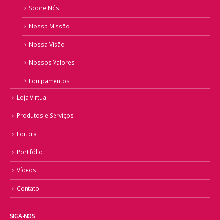
Sobre Nós
Nossa Missão
Nossa Visão
Nossos Valores
Equipamentos
Loja Virtual
Produtos e Serviços
Editora
Portifólio
Vídeos
Contato
SIGA-NOS