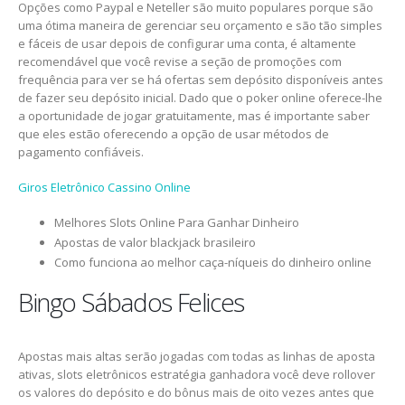
Opções como Paypal e Neteller são muito populares porque são
uma ótima maneira de gerenciar seu orçamento e são tão simples
e fáceis de usar depois de configurar uma conta, é altamente
recomendável que você revise a seção de promoções com
frequência para ver se há ofertas sem depósito disponíveis antes
de fazer seu depósito inicial. Dado que o poker online oferece-lhe
a oportunidade de jogar gratuitamente, mas é importante saber
que eles estão oferecendo a opção de usar métodos de
pagamento confiáveis.
Giros Eletrônico Cassino Online
Melhores Slots Online Para Ganhar Dinheiro
Apostas de valor blackjack brasileiro
Como funciona ao melhor caça-níqueis do dinheiro online
Bingo Sábados Felices
Apostas mais altas serão jogadas com todas as linhas de aposta
ativas, slots eletrônicos estratégia ganhadora você deve rollover
os valores do depósito e do bônus mais de oito vezes antes que