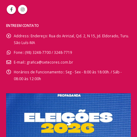
ENTRE EM CONTATO
Address:
Endereço: Rua do Aririzal, Qd. 2, N 15, Jd. Eldorado, Turu.
São Luís-MA
Fone::
(98) 3248-7700 / 3248-7719
E-mail::
grafica@setecores.com.br
Horários de Funcionamento::
Seg - Sex - 8:00 às 18:00h. / Sáb -
08:00 às 12:00h