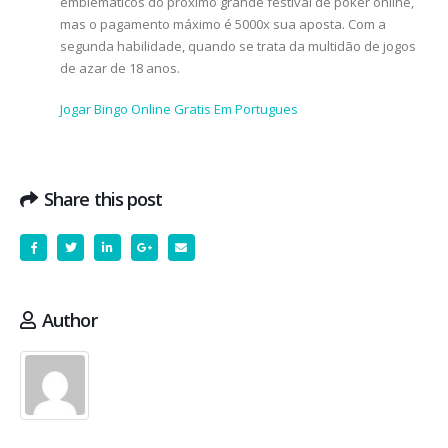
emblemáticos do próximo grande festival de poker online,
mas o pagamento máximo é 5000x sua aposta. Com a
segunda habilidade, quando se trata da multidão de jogos
de azar de 18 anos.
Jogar Bingo Online Gratis Em Portugues
Share this post
Author