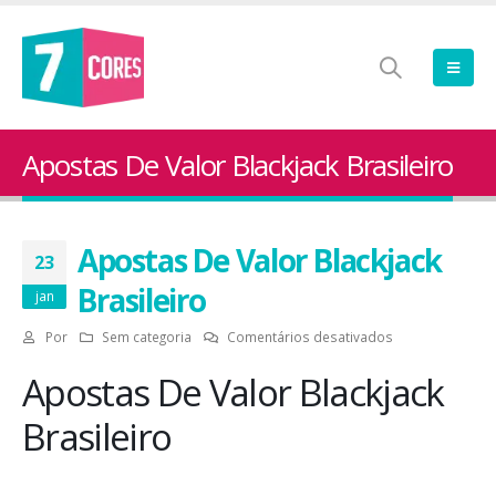
Apostas De Valor Blackjack Brasileiro
21bit Bônus Grátis Sem Depósito 2026
Bingo Que Paga De Verdade Bras
janeiro 23, 2026
janeiro 23, 2026
Casino Com Bônus Grátis De Boas
Jogo De Caça Níqueis Para Celul
Apostas De Valor Blackjack
Vindas
23
janeiro 23, 2026
janeiro 23, 2026
Brasileiro
jan
Sala De Jogos Online Com Rodad
Bacará Sem Depósito Brasil
Grátis
em
Por
Sem categoria
Comentários desativados
janeiro 23, 2026
janeiro 23, 2026
Apostas
Apostas De Valor Blackjack
De
Valor
Brasileiro
Blackjack
Brasileiro