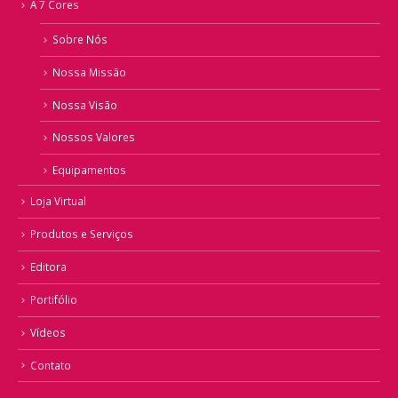
A 7 Cores
Sobre Nós
Nossa Missão
Nossa Visão
Nossos Valores
Equipamentos
Loja Virtual
Produtos e Serviços
Editora
Portifólio
Vídeos
Contato