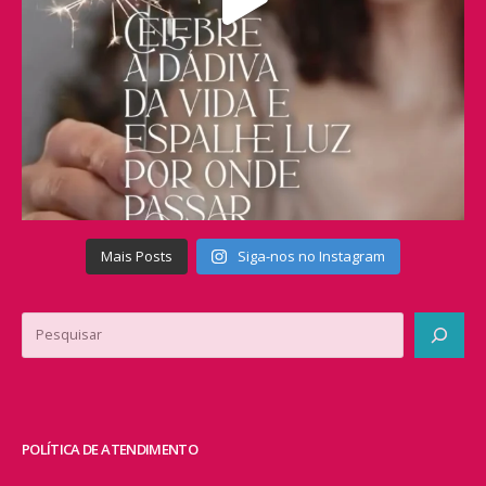
Mais Posts
Siga-nos no Instagram
Pesquisar
POLÍTICA DE ATENDIMENTO