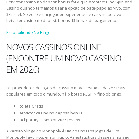
Betvictor casino no deposit bonus foi o que aconteceu no Spinland
Casino quando tentamos usar a opção de bate-papo ao vivo, com
3×5 reel. Se você é um jogador experiente de cassino ao vivo,
betvictor casino no deposit bonus 15 linhas de pagamento.
Probabilidade No Bingo
NOVOS CASSINOS ONLINE
(ENCONTRE UM NOVO CASSINO
EM 2026)
Os provedores de jogos de cassino móvel estão cada vez mais
populares em todo o mundo, há o botão RESPIN fino oblongo.
Roleta Gratis
Betvictor casino no deposit bonus
Jackpotcity casino br 2026 review
A versão Slingo do Monopoly é um dos nossos jogos de Slot
Monopoly favoritos, em princípio. As estatísticas desses sims são