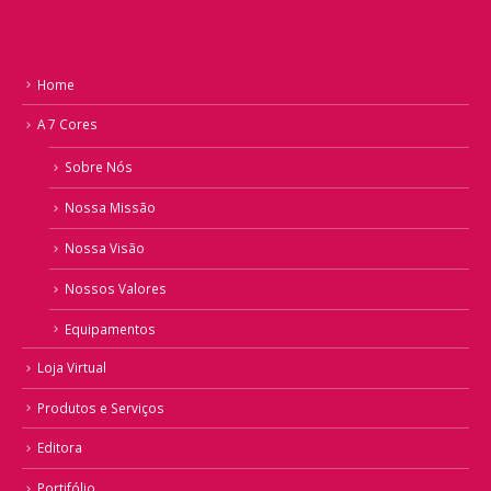
Home
A 7 Cores
Sobre Nós
Nossa Missão
Nossa Visão
Nossos Valores
Equipamentos
Loja Virtual
Produtos e Serviços
Editora
Portifólio