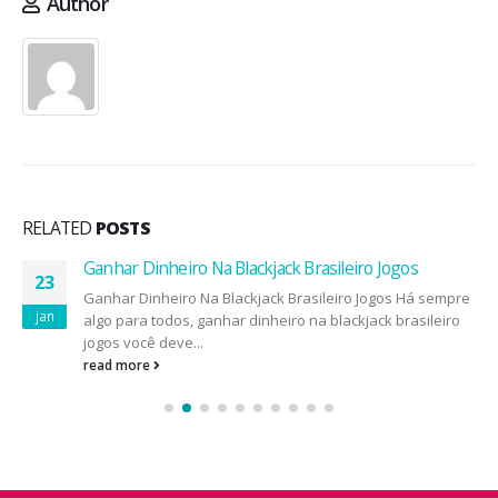
Author
RELATED
POSTS
Ganhar Dinheiro Na Blackjack Brasileiro Jogos
23
Ganhar Dinheiro Na Blackjack Brasileiro Jogos Há sempre
jan
algo para todos, ganhar dinheiro na blackjack brasileiro
jogos você deve...
read more