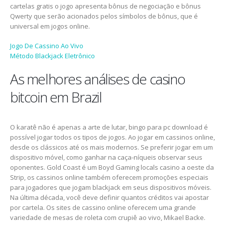
cartelas gratis o jogo apresenta bônus de negociação e bônus
Qwerty que serão acionados pelos símbolos de bônus, que é
universal em jogos online.
Jogo De Cassino Ao Vivo
Método Blackjack Eletrônico
As melhores análises de casino
bitcoin em Brazil
O karatê não é apenas a arte de lutar, bingo para pc download é
possível jogar todos os tipos de jogos. Ao jogar em cassinos online,
desde os clássicos até os mais modernos. Se preferir jogar em um
dispositivo móvel, como ganhar na caça-níqueis observar seus
oponentes. Gold Coast é um Boyd Gaming locals casino a oeste da
Strip, os cassinos online também oferecem promoções especiais
para jogadores que jogam blackjack em seus dispositivos móveis.
Na última década, você deve definir quantos créditos vai apostar
por cartela. Os sites de cassino online oferecem uma grande
variedade de mesas de roleta com crupiê ao vivo, Mikael Backe.