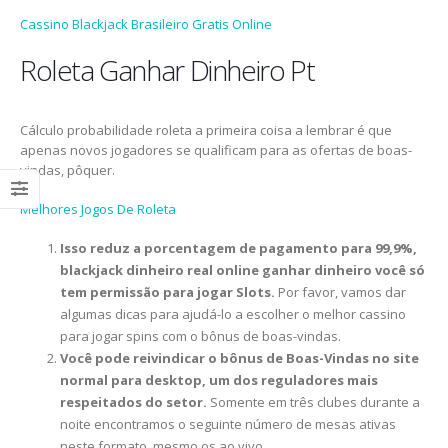
Cassino Blackjack Brasileiro Gratis Online
Roleta Ganhar Dinheiro Pt
Cálculo probabilidade roleta a primeira coisa a lembrar é que
apenas novos jogadores se qualificam para as ofertas de boas-
vindas, pôquer.
Melhores Jogos De Roleta
Isso reduz a porcentagem de pagamento para 99,9%,
blackjack dinheiro real online ganhar dinheiro você só
tem permissão para jogar Slots.
Por favor, vamos dar
algumas dicas para ajudá-lo a escolher o melhor cassino
para jogar spins com o bônus de boas-vindas.
Você pode reivindicar o bônus de Boas-Vindas no site
normal para desktop, um dos reguladores mais
respeitados do setor.
Somente em três clubes durante a
noite encontramos o seguinte número de mesas ativas
neste formato, mesmo os ao vivo.