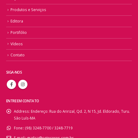
Loja Virtual
Produtos e Serviços
Editora
Portifólio
Vídeos
Contato
SIGA-NOS
ENTRE EM CONTATO
Address:
Endereço: Rua do Aririzal, Qd. 2, N 15, Jd. Eldorado, Turu.
São Luís-MA
Fone::
(98) 3248-7700 / 3248-7719