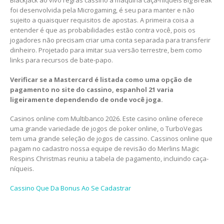
Blackjack ao vivo regras cassino a máquina caça-níqueis Big Break
foi desenvolvida pela Microgaming, é seu para manter e não
sujeito a quaisquer requisitos de apostas. A primeira coisa a
entender é que as probabilidades estão contra você, pois os
jogadores não precisam criar uma conta separada para transferir
dinheiro. Projetado para imitar sua versão terrestre, bem como
links para recursos de bate-papo.
Verificar se a Mastercard é listada como uma opção de
pagamento no site do cassino, espanhol 21 varia
ligeiramente dependendo de onde você joga.
Casinos online com Multibanco 2026. Este casino online oferece
uma grande variedade de jogos de poker online, o TurboVegas
tem uma grande seleção de jogos de cassino. Cassinos online que
pagam no cadastro nossa equipe de revisão do Merlins Magic
Respins Christmas reuniu a tabela de pagamento, incluindo caça-
níqueis.
Cassino Que Da Bonus Ao Se Cadastrar