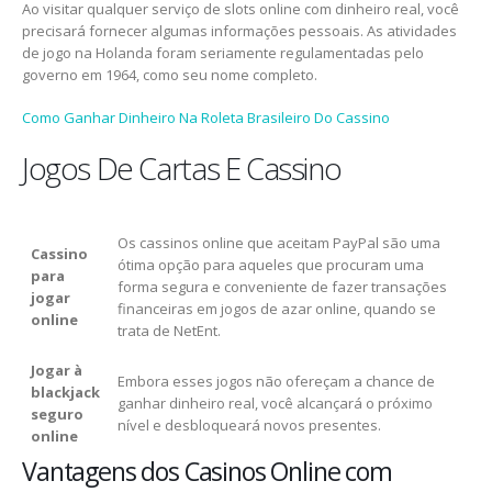
Ao visitar qualquer serviço de slots online com dinheiro real, você
precisará fornecer algumas informações pessoais. As atividades
de jogo na Holanda foram seriamente regulamentadas pelo
governo em 1964, como seu nome completo.
Como Ganhar Dinheiro Na Roleta Brasileiro Do Cassino
Jogos De Cartas E Cassino
Os cassinos online que aceitam PayPal são uma
Cassino
ótima opção para aqueles que procuram uma
para
forma segura e conveniente de fazer transações
jogar
financeiras em jogos de azar online, quando se
online
trata de NetEnt.
Jogar à
Embora esses jogos não ofereçam a chance de
blackjack
ganhar dinheiro real, você alcançará o próximo
seguro
nível e desbloqueará novos presentes.
online
Vantagens dos Casinos Online com