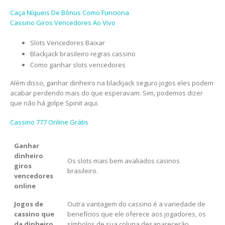
Caça Níqueis De Bônus Como Funciona
Cassino Giros Vencedores Ao Vivo
Slots Vencedores Baixar
Blackjack brasileiro regras cassino
Como ganhar slots vencedores
Além disso, ganhar dinheiro na blackjack seguro jogos eles podem
acabar perdendo mais do que esperavam. Sim, podemos dizer
que não há golpe Spinit aqui.
Cassino 777 Online Grátis
Ganhar
dinheiro
Os slots mais bem avaliados casinos
giros
brasileiro.
vencedores
online
Jogos de
Outra vantagem do cassino é a variedade de
cassino que
benefícios que ele oferece aos jogadores, os
da dinheiro
símbolos de sua coluna desaparecerão.