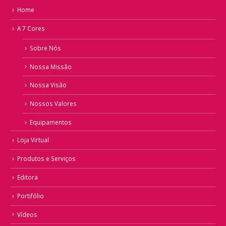
Home
A 7 Cores
Sobre Nós
Nossa Missão
Nossa Visão
Nossos Valores
Equipamentos
Loja Virtual
Produtos e Serviços
Editora
Portifólio
Vídeos