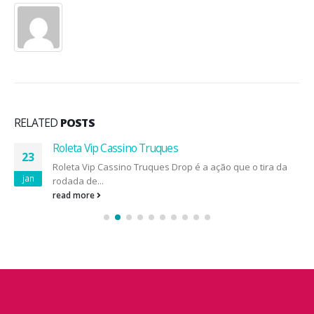
RELATED
POSTS
Roleta Vip Cassino Truques
23
Roleta Vip Cassino Truques Drop é a ação que o tira da
jan
rodada de...
read more