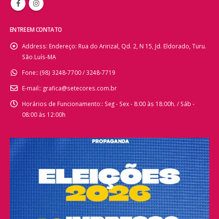
ENTRE EM CONTATO
Address:
Endereço: Rua do Aririzal, Qd. 2, N 15, Jd. Eldorado, Turu.
São Luís-MA
Fone::
(98) 3248-7700 / 3248-7719
E-mail::
grafica@setecores.com.br
Horários de Funcionamento::
Seg - Sex - 8:00 às 18:00h. / Sáb -
08:00 às 12:00h