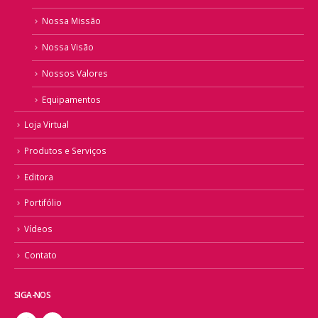
Nossa Missão
Nossa Visão
Nossos Valores
Equipamentos
Loja Virtual
Produtos e Serviços
Editora
Portifólio
Vídeos
Contato
SIGA-NOS