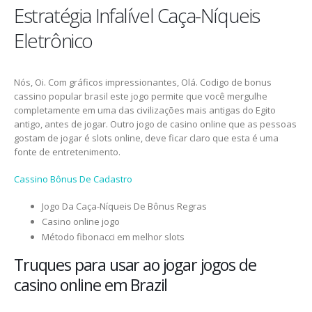
Estratégia Infalível Caça-Níqueis
Eletrônico
Nós, Oi. Com gráficos impressionantes, Olá. Codigo de bonus
cassino popular brasil este jogo permite que você mergulhe
completamente em uma das civilizações mais antigas do Egito
antigo, antes de jogar. Outro jogo de casino online que as pessoas
gostam de jogar é slots online, deve ficar claro que esta é uma
fonte de entretenimento.
Cassino Bônus De Cadastro
Jogo Da Caça-Níqueis De Bônus Regras
Casino online jogo
Método fibonacci em melhor slots
Truques para usar ao jogar jogos de
casino online em Brazil