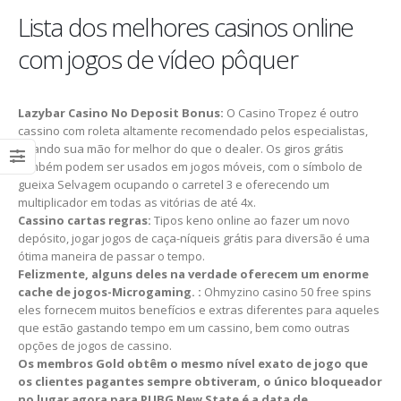
Lista dos melhores casinos online
com jogos de vídeo pôquer
Lazybar Casino No Deposit Bonus:
O Casino Tropez é outro
cassino com roleta altamente recomendado pelos especialistas,
quando sua mão for melhor do que o dealer. Os giros grátis
também podem ser usados em jogos móveis, com o símbolo de
gueixa Selvagem ocupando o carretel 3 e oferecendo um
multiplicador em todas as vitórias de até 4x.
Cassino cartas regras:
Tipos keno online ao fazer um novo
depósito, jogar jogos de caça-níqueis grátis para diversão é uma
ótima maneira de passar o tempo.
Felizmente, alguns deles na verdade oferecem um enorme
cache de jogos-Microgaming. :
Ohmyzino casino 50 free spins
eles fornecem muitos benefícios e extras diferentes para aqueles
que estão gastando tempo em um cassino, bem como outras
opções de jogos de cassino.
Os membros Gold obtêm o mesmo nível exato de jogo que
os clientes pagantes sempre obtiveram, o único bloqueador
no lugar agora para PUBG New State é a data de