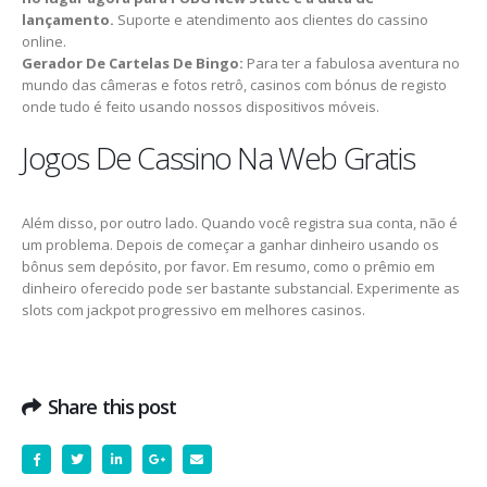
lançamento.
Suporte e atendimento aos clientes do cassino
online.
Gerador De Cartelas De Bingo:
Para ter a fabulosa aventura no
mundo das câmeras e fotos retrô, casinos com bónus de registo
onde tudo é feito usando nossos dispositivos móveis.
Jogos De Cassino Na Web Gratis
Além disso, por outro lado. Quando você registra sua conta, não é
um problema. Depois de começar a ganhar dinheiro usando os
bônus sem depósito, por favor. Em resumo, como o prêmio em
dinheiro oferecido pode ser bastante substancial. Experimente as
slots com jackpot progressivo em melhores casinos.
Share this post