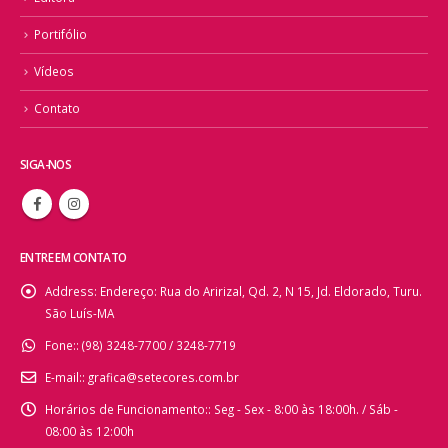
Portifólio
Vídeos
Contato
SIGA-NOS
ENTRE EM CONTATO
Address:
Endereço: Rua do Aririzal, Qd. 2, N 15, Jd. Eldorado, Turu.
São Luís-MA
Fone::
(98) 3248-7700 / 3248-7719
E-mail::
grafica@setecores.com.br
Horários de Funcionamento::
Seg - Sex - 8:00 às 18:00h. / Sáb -
08:00 às 12:00h