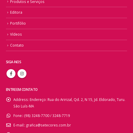
Produtos e Serviços
Editora
Portifólio
Vídeos
Contato
SIGA-NOS
ENTRE EM CONTATO
Address:
Endereço: Rua do Aririzal, Qd. 2, N 15, Jd. Eldorado, Turu.
São Luís-MA
Fone::
(98) 3248-7700 / 3248-7719
E-mail::
grafica@setecores.com.br