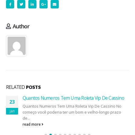
Author
RELATED
POSTS
Quantos Numeros Tem Uma Roleta Vip De Cassino
23
Quantos Numeros Tem Uma Roleta Vip De Cassino No
jan
começo você poderia ter um bom e velho-longo prazo
de...
read more