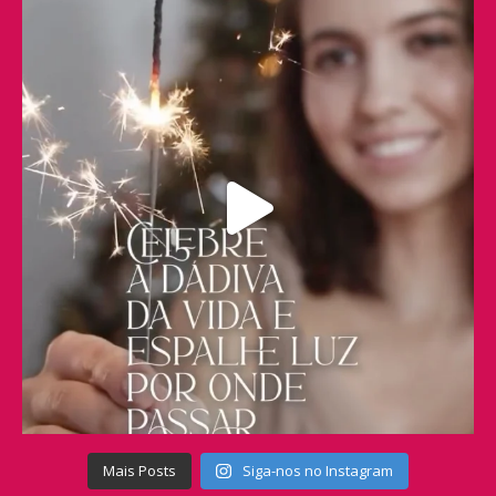
Mais Posts
Siga-nos no Instagram