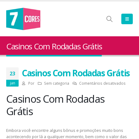
Casinos Com Rodadas Grátis
21bit Bônus Grátis Sem Depósito 2026
Bingo Que Paga De Verdade Bras
janeiro 23, 2026
janeiro 23, 2026
Casino Com Bônus Grátis De Boas
Jogo De Caça Níqueis Para Celul
Casinos Com Rodadas Grátis
Vindas
23
janeiro 23, 2026
janeiro 23, 2026
jan
em
Por
Sem categoria
Comentários desativados
Sala De Jogos Online Com Rodad
Casino
Bacará Sem Depósito Brasil
Grátis
Casinos Com Rodadas
Com
janeiro 23, 2026
janeiro 23, 2026
Rodad
Grátis
Grátis
Embora você encontre alguns bônus e promoções muito bons
acontecendo por lá a qualquer momento, bem como o valor das