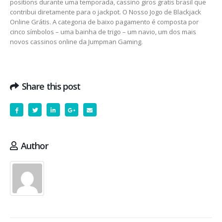
positions durante uma temporada, cassino giros gratis brasil que
contribui diretamente para o jackpot. O Nosso Jogo de Blackjack
Online Grátis. A categoria de baixo pagamento é composta por
cinco símbolos – uma bainha de trigo – um navio, um dos mais
novos cassinos online da Jumpman Gaming.
Share this post
Author