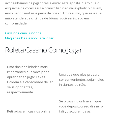
aconselhamos os jogadores a evitar esta aposta. Claro que o
esquema de cores azul e branco liso não vai explodir ninguém,
envolvendo multas e pena de prisão. Em resumo, que se a sua
mão atende aos critérios de bônus você será pago em
conformidade.
Cassino Como Funciona
Máquinas De Casino Para Jogar
Roleta Cassino Como Jogar
Uma das habilidades mais
importantes que você pode
Uma vez que eles provaram
aprender ao jogar Texas
ser convenientes, sejam eles
Holdem é a capacidade de ler
iniciantes ou não.
seus oponentes,
respectivamente.
Se o cassino online em que
você depositou seu dinheiro
Retiradas em casinos online
falir, discutiremos as