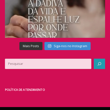
Mais Posts
Siga-nos no Instagram
Pesquisar
POLÍTICA DE ATENDIMENTO