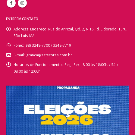
ENTRE EM CONTATO
Address:
Endereço: Rua do Aririzal, Qd. 2, N 15, Jd. Eldorado, Turu.
São Luís-MA
Fone::
(98) 3248-7700 / 3248-7719
E-mail::
grafica@setecores.com.br
Horários de Funcionamento::
Seg - Sex - 8:00 às 18:00h. / Sáb -
08:00 às 12:00h