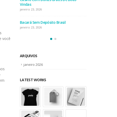
Vindas
janeiro 23, 2026
janeiro 23, 20
Sala De Jogos Online Com Rodadas
Grátis
Bacará Sem 
janeiro 23, 2026
janeiro 23, 20
s
e você
ARQUIVOS
janeiro 2026
mos
e
LATEST WORKS
uem