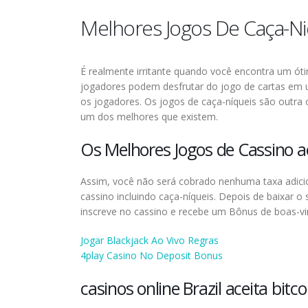
Melhores Jogos De Caça-Niq
É realmente irritante quando você encontra um ótim
jogadores podem desfrutar do jogo de cartas em um
os jogadores. Os jogos de caça-níqueis são outra 
um dos melhores que existem.
Os Melhores Jogos de Cassino a
Assim, você não será cobrado nenhuma taxa adicio
cassino incluindo caça-níqueis. Depois de baixar o
inscreve no cassino e recebe um Bônus de boas-vi
Jogar Blackjack Ao Vivo Regras
4play Casino No Deposit Bonus
casinos online Brazil aceita bitco