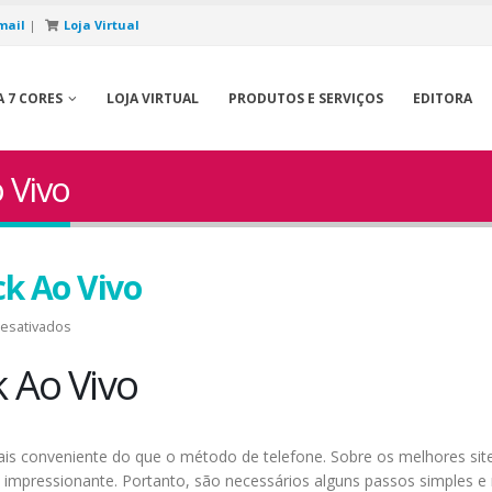
mail
|
Loja Virtual
A 7 CORES
LOJA VIRTUAL
PRODUTOS E SERVIÇOS
EDITORA
 Vivo
ck Ao Vivo
em
esativados
Cassino
k Ao Vivo
Jogo
Blackjack
o Que Paga De Verdade Brasil
21bit Bônus Grátis Sem Depósi
Ao
o 23, 2026
janeiro 23, 2026
Vivo
s conveniente do que o método de telefone. Sobre os melhores sit
e impressionante. Portanto, são necessários alguns passos simples e
De Caça Níqueis Para Celular
Casino Com Bônus Grátis De B