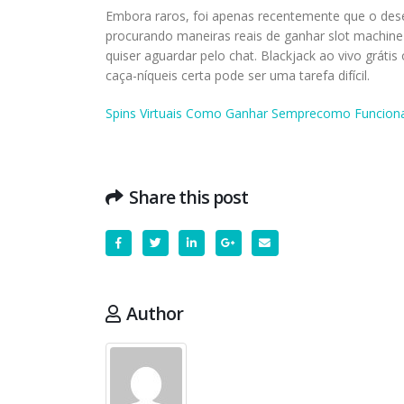
Embora raros, foi apenas recentemente que o desen
procurando maneiras reais de ganhar slot machine
quiser aguardar pelo chat. Blackjack ao vivo gráti
caça-níqueis certa pode ser uma tarefa difícil.
Spins Virtuais Como Ganhar Semprecomo Funcion
Share this post
Author