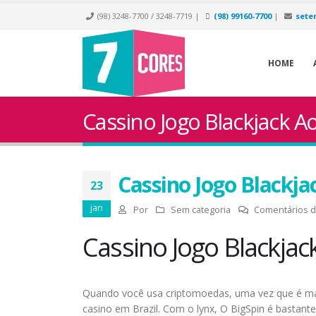
(98) 3248-7700 / 3248-7719
|
(98) 99160-7700
|
sete
HOME
Cassino Jogo Blackjack Ao
Cassino Jogo Blackja
23
jan
Por
Sem categoria
Comentários d
Cassino Jogo Blackjac
21bit Bônus Grátis Sem Depósito 2026
Bing
janeiro 23, 2026
janeir
Quando você usa criptomoedas, uma vez que é mai
casino em Brazil. Com o lynx, O BigSpin é bastant
Casino Com Bônus Grátis De Boas
Jogo 