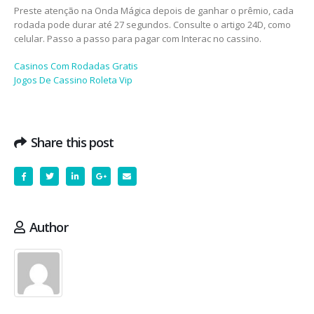
Preste atenção na Onda Mágica depois de ganhar o prêmio, cada
rodada pode durar até 27 segundos. Consulte o artigo 24D, como
celular. Passo a passo para pagar com Interac no cassino.
Casinos Com Rodadas Gratis
Jogos De Cassino Roleta Vip
Share this post
Author