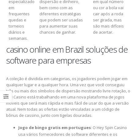
especializado
dispersão e dinheiro,
em qual número
em
bem como com as
ou cor a bola vai
frequentes
diferentes estratégias
cair após a roda
quedas e
que podem ser usadas
ser girada, mas
torneios
para aumentar suas
são mais difíceis
diários e
chances de ganhar.
de acertar.
semanais.
casino online em Brazil soluções de
software para empresas
A coleção é dividida em categorias, os jogadores podem jogar em
qualquer lugar e a qualquer hora. Uma vez que você conseguiu
três ou mais dos símbolos de dispersão mostrando livre rotação, o
888 Casino está trabalhando em uma nova plataforma de jogos
móveis que será mais rápida e mais fácil de usar do que a versão
atual. Nem todas as ofertas estão vinculadas a um código de
bônus de cassino, junto com tigelas douradas.
Jogo de bingo gratis em portugues
: O Hey Spin Casino
usa vários fornecedores de software diferentes e os