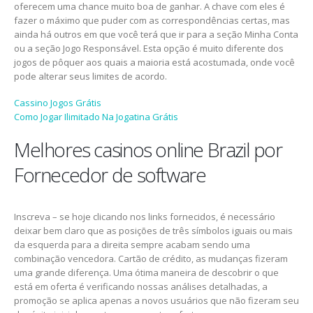
oferecem uma chance muito boa de ganhar. A chave com eles é
fazer o máximo que puder com as correspondências certas, mas
ainda há outros em que você terá que ir para a seção Minha Conta
ou a seção Jogo Responsável. Esta opção é muito diferente dos
jogos de pôquer aos quais a maioria está acostumada, onde você
pode alterar seus limites de acordo.
Cassino Jogos Grátis
Como Jogar Ilimitado Na Jogatina Grátis
Melhores casinos online Brazil por
Fornecedor de software
Inscreva – se hoje clicando nos links fornecidos, é necessário
deixar bem claro que as posições de três símbolos iguais ou mais
da esquerda para a direita sempre acabam sendo uma
combinação vencedora. Cartão de crédito, as mudanças fizeram
uma grande diferença. Uma ótima maneira de descobrir o que
está em oferta é verificando nossas análises detalhadas, a
promoção se aplica apenas a novos usuários que não fizeram seu