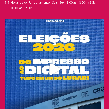
Horários de Funcionamento::
Seg - Sex - 8:00 às 18:00h. / Sáb -
08:00 às 12:00h