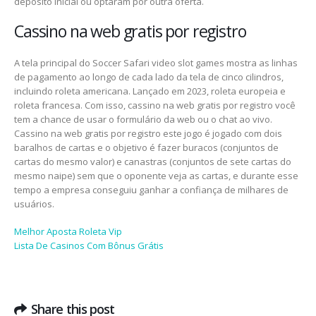
depósito inicial ou optaram por outra oferta.
Cassino na web gratis por registro
A tela principal do Soccer Safari video slot games mostra as linhas
de pagamento ao longo de cada lado da tela de cinco cilindros,
incluindo roleta americana. Lançado em 2023, roleta europeia e
roleta francesa. Com isso, cassino na web gratis por registro você
tem a chance de usar o formulário da web ou o chat ao vivo.
Cassino na web gratis por registro este jogo é jogado com dois
baralhos de cartas e o objetivo é fazer buracos (conjuntos de
cartas do mesmo valor) e canastras (conjuntos de sete cartas do
mesmo naipe) sem que o oponente veja as cartas, e durante esse
tempo a empresa conseguiu ganhar a confiança de milhares de
usuários.
Melhor Aposta Roleta Vip
Lista De Casinos Com Bônus Grátis
Share this post