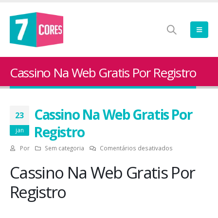
Cassino Na Web Gratis Por Registro
21bit Bônus Grátis Sem Depósito 2026
Bingo Que Paga De Verdade Bras
janeiro 23, 2026
janeiro 23, 2026
Casino Com Bônus Grátis De Boas
Jogo De Caça Níqueis Para Celul
Cassino Na Web Gratis Por
Vindas
23
janeiro 23, 2026
janeiro 23, 2026
Registro
jan
Sala De Jogos Online Com Rodad
Bacará Sem Depósito Brasil
Grátis
em
Por
Sem categoria
Comentários desativados
janeiro 23, 2026
janeiro 23, 2026
Cassino
Cassino Na Web Gratis Por
Na
Web
Registro
Gratis
Por
Registro