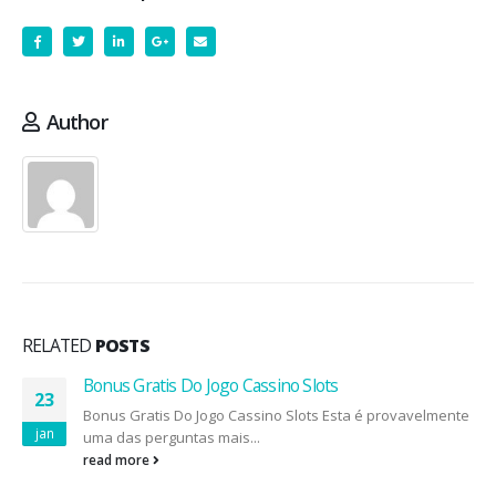
Author
RELATED
POSTS
Bonus Gratis Do Jogo Cassino Slots
23
Bonus Gratis Do Jogo Cassino Slots Esta é provavelmente
jan
uma das perguntas mais...
read more