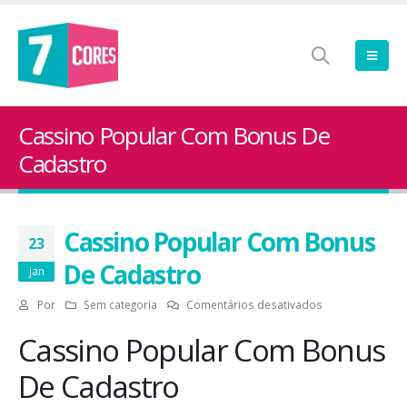
Cassino Popular Com Bonus De
21bit Bônus Grátis Sem Depósito 2026
Bingo Que Paga De Verdade Bras
janeiro 23, 2026
janeiro 23, 2026
Cadastro
Casino Com Bônus Grátis De Boas
Jogo De Caça Níqueis Para Celul
Vindas
janeiro 23, 2026
janeiro 23, 2026
Cassino Popular Com Bonus
23
Sala De Jogos Online Com Rodad
De Cadastro
jan
Bacará Sem Depósito Brasil
Grátis
janeiro 23, 2026
janeiro 23, 2026
em
Por
Sem categoria
Comentários desativados
Cassino
Cassino Popular Com Bonus
Popular
Com
De Cadastro
Bonus
De