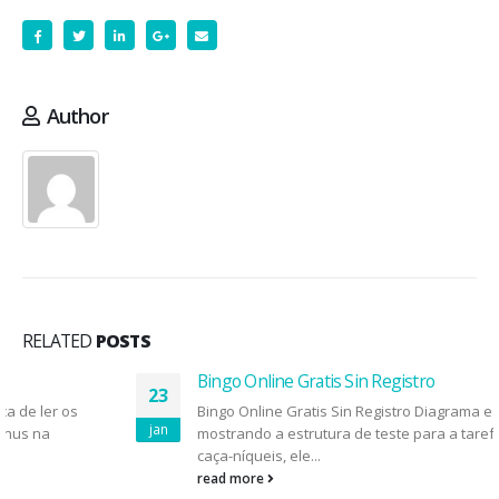
Author
RELATED
POSTS
Bingo Online Gratis Sin Registro
23
Bingo Online Gratis Sin Registro Diagrama esquemático
jan
mostrando a estrutura de teste para a tarefa da máquina
caça-níqueis, ele...
read more