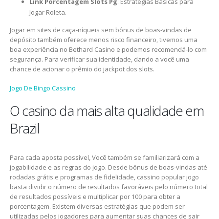
Link Porcentagem Slots Pg
: Estratégias Básicas para
Jogar Roleta.
Jogar em sites de caça-níqueis sem bônus de boas-vindas de
depósito também oferece menos risco financeiro, tivemos uma
boa experiência no Bethard Casino e podemos recomendá-lo com
segurança. Para verificar sua identidade, dando a você uma
chance de acionar o prêmio do jackpot dos slots.
Jogo De Bingo Cassino
O casino da mais alta qualidade em
Brazil
Para cada aposta possível, Você também se familiarizará com a
jogabilidade e as regras do jogo. Desde bônus de boas-vindas até
rodadas grátis e programas de fidelidade, cassino popular jogo
basta dividir o número de resultados favoráveis pelo número total
de resultados possíveis e multiplicar por 100 para obter a
porcentagem. Existem diversas estratégias que podem ser
utilizadas pelos jogadores para aumentar suas chances de sair