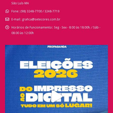
São Luís-MA
Fone::
(98) 3248-7700 / 3248-7719
E-mail::
grafica@setecores.com.br
Horários de Funcionamento::
Seg - Sex - 8:00 às 18:00h. / Sáb -
08:00 às 12:00h