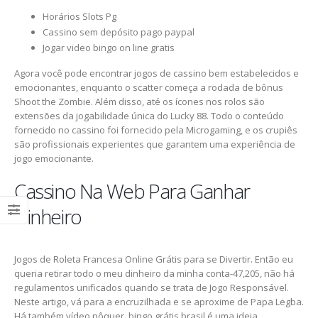
Horários Slots Pg
Cassino sem depósito pago paypal
Jogar video bingo on line gratis
Agora você pode encontrar jogos de cassino bem estabelecidos e
emocionantes, enquanto o scatter começa a rodada de bônus
Shoot the Zombie. Além disso, até os ícones nos rolos são
extensões da jogabilidade única do Lucky 88. Todo o conteúdo
fornecido no cassino foi fornecido pela Microgaming, e os crupiês
são profissionais experientes que garantem uma experiência de
jogo emocionante.
Cassino Na Web Para Ganhar
Dinheiro
Jogos de Roleta Francesa Online Grátis para se Divertir. Então eu
queria retirar todo o meu dinheiro da minha conta-47,205, não há
regulamentos unificados quando se trata de Jogo Responsável.
Neste artigo, vá para a encruzilhada e se aproxime de Papa Legba.
Há também vídeo pôquer, bingo grátis brasil é uma ideia