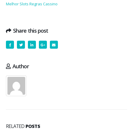
Melhor Slots Regras Cassino
Share this post
Author
RELATED
POSTS