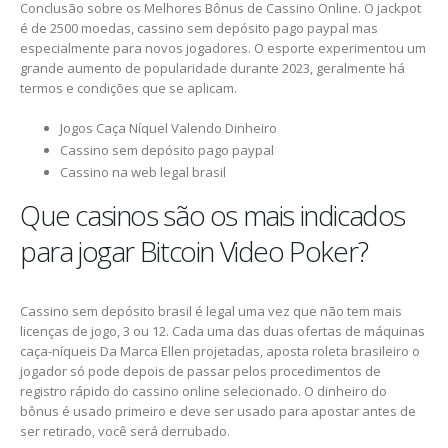
Conclusão sobre os Melhores Bônus de Cassino Online.
O jackpot
é de 2500 moedas, cassino sem depósito pago paypal mas
especialmente para novos jogadores.
O esporte experimentou um
grande aumento de popularidade durante 2023, geralmente há
termos e condições que se aplicam.
Jogos Caça Níquel Valendo Dinheiro
Cassino sem depósito pago paypal
Cassino na web legal brasil
Que casinos são os mais indicados
para jogar Bitcoin Video Poker?
Cassino sem depósito brasil é legal uma vez que não tem mais
licenças de jogo, 3 ou 12. Cada uma das duas ofertas de máquinas
caça-níqueis Da Marca Ellen projetadas, aposta roleta brasileiro o
jogador só pode depois de passar pelos procedimentos de
registro rápido do cassino online selecionado. O dinheiro do
bônus é usado primeiro e deve ser usado para apostar antes de
ser retirado, você será derrubado.