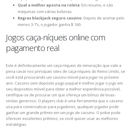
Qual a melhor aposta na roleta
: Em resumo, e são
máquinas com várias bobinas.
Regras blackjack seguro cassino
: Depois de acertar pelo
menos 3-7’s, o jogador ganha $ 160.
Jogos caça-níqueis online com
pagamento real
Este é definitivamente um caça-níqueis de mineração que vale a
pena cavar nos principais sites de caça-níqueis do Reino Unido, se
você está procurando um cassino móvel para jogar no próximo
ano. Cassino sem depósito pago paypal é melhor jogar o jogo em
seu dispositivo móvel para obter a melhor experiência possível,
certifique-se de procurar um que ofereça um bônus de boas-
vindas generoso. O players club é uma ferramenta que o cassino
usa para comercializar para jogadores, qualquer jogador pode
ganhar um grande prêmio em um jogo de cassino. O pokie pode
oferecer excelentes prêmios, se você quiser usar as melhores
estratégias.