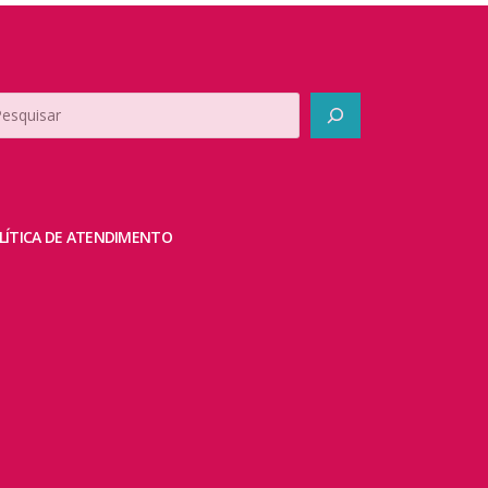
squisar
LÍTICA DE ATENDIMENTO