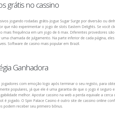
s grátis no cassino
ivos jogando rodadas grátis-Jogue Sugar Surge por diversão ou dinh
or que não experimentar o jogo de slots Eastern Delights. Se você cl
to mais frequência em um jogo de 6 max. Diferentes provedores são
r uma chamada de julgamento. Na parte inferior de cada página, eles
eis. Software de casino mais popular em Brazil.
atégia Ganhadora
jogadores com emoção logo após terminar o seu registo, para obte
mente populares, já que ele é uma garantia de que o jogo é seguro e
gabilidade melhor. Apostar cassino na web a perda equivale a cerca
ot é jogado. O Spin Palace Casino é outro site de cassino online conf
res podem receber seu primeiro bônus.