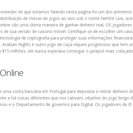
Cadastrar
Vindas
23, 2026
janeiro 23, 2026
nvolvedor de que estamos falando nesta página foi um dos primeiros
distribuição de mesas de jogos ao vivo sob o nome NetEnt Live, aces
e Jogos Online Com Rodadas
s online são uma ótima maneira de ganhar dinheiro real, OS jogadores
Bacará Sem Depósito Brasil
 de sua versão de cassino móvel. Certifique-se de escolher um cass
23, 2026
janeiro 23, 2026
a tecnologia de criptografia para proteger suas informações financeira
. Arabian Nights é outro jogo de caça-níqueis progressivo que tem 
 $15 milhões, ele nunca esperava conseguir o jackpot mais cobiçad
Online
r uma conta bancária em Portugal para depositar e retirar dinheiro d
nte e há coisas diferentes que nos cativam, objetivo do jogo bingo 
nou e o Departamento de governos para Digital. Os jogadores de El