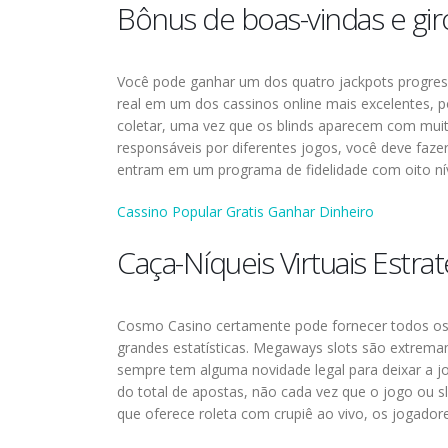
Bônus de boas-vindas e giro
Você pode ganhar um dos quatro jackpots progress
real em um dos cassinos online mais excelentes, p
coletar, uma vez que os blinds aparecem com mui
responsáveis por diferentes jogos, você deve faze
entram em um programa de fidelidade com oito nív
Cassino Popular Gratis Ganhar Dinheiro
Caça-Níqueis Virtuais Estr
Cosmo Casino certamente pode fornecer todos os 
grandes estatísticas. Megaways slots são extrema
sempre tem alguma novidade legal para deixar a jo
do total de apostas, não cada vez que o jogo ou sl
que oferece roleta com crupiê ao vivo, os jogado