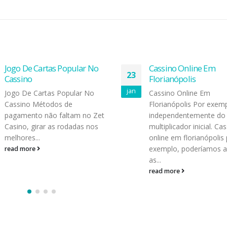
Jogo De Cartas Popular No
Cassino Online Em
23
Cassino
Florianópolis
jan
Jogo De Cartas Popular No
Cassino Online Em
Cassino Métodos de
Florianópolis Por exemp
pagamento não faltam no Zet
independentemente do
Casino, girar as rodadas nos
multiplicador inicial. Ca
melhores...
online em florianópolis
exemplo, poderíamos a
read more
as...
read more