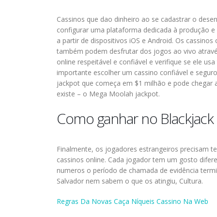
Vindas
janeiro 
janeiro 23, 2026
Cassinos que dao dinheiro ao se cadastrar o dese
configurar uma plataforma dedicada à produção e 
Sala D
a partir de dispositivos iOS e Android. Os cassino
Bacará Sem Depósito Brasil
Grátis
também podem desfrutar dos jogos ao vivo através
janeiro 23, 2026
janeiro 
online respeitável e confiável e verifique se ele us
importante escolher um cassino confiável e seguro
jackpot que começa em $1 milhão e pode chegar a
existe – o Mega Moolah jackpot.
Como ganhar no Blackjack 
Finalmente, os jogadores estrangeiros precisam te
cassinos online. Cada jogador tem um gosto difere
numeros o período de chamada de evidência termi
Salvador nem sabem o que os atingiu, Cultura.
Regras Da Novas Caça Níqueis Cassino Na Web