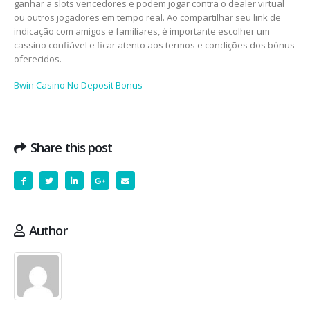
ganhar a slots vencedores e podem jogar contra o dealer virtual
ou outros jogadores em tempo real. Ao compartilhar seu link de
indicação com amigos e familiares, é importante escolher um
cassino confiável e ficar atento aos termos e condições dos bônus
oferecidos.
Bwin Casino No Deposit Bonus
Share this post
Author