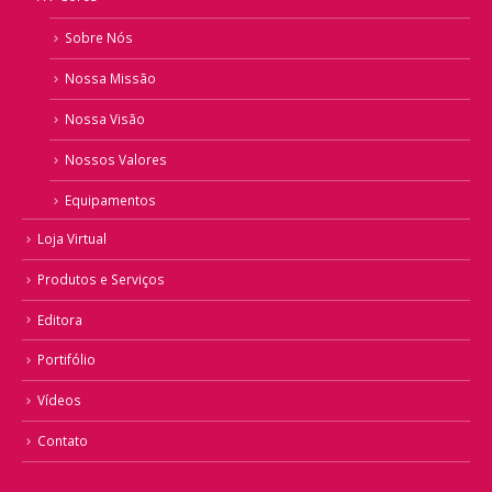
A 7 Cores
Sobre Nós
Nossa Missão
Nossa Visão
Nossos Valores
Equipamentos
Loja Virtual
Produtos e Serviços
Editora
Portifólio
Vídeos
Contato