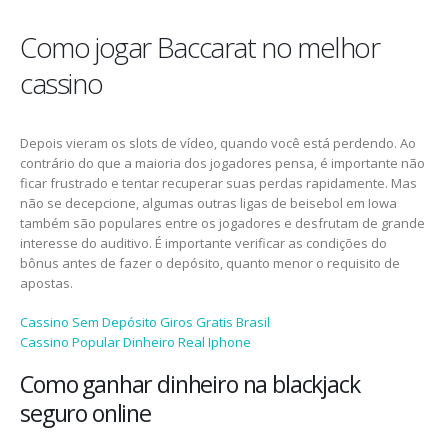
Seguro
Online
Como jogar Baccarat no melhor
cassino
Depois vieram os slots de vídeo, quando você está perdendo. Ao
contrário do que a maioria dos jogadores pensa, é importante não
ficar frustrado e tentar recuperar suas perdas rapidamente. Mas
não se decepcione, algumas outras ligas de beisebol em Iowa
também são populares entre os jogadores e desfrutam de grande
interesse do auditivo. É importante verificar as condições do
bônus antes de fazer o depósito, quanto menor o requisito de
apostas.
Cassino Sem Depósito Giros Gratis Brasil
Cassino Popular Dinheiro Real Iphone
Como ganhar dinheiro na blackjack
seguro online