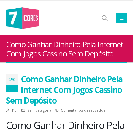
Como Ganhar Dinheiro Pela Internet
21bit Bônus Grátis Sem Depósito 2026
Bingo Que Paga De Verdade Bras
janeiro 23, 2026
janeiro 23, 2026
Com Jogos Cassino Sem Depósito
Casino Com Bônus Grátis De Boas
Jogo De Caça Níqueis Para Celul
Vindas
janeiro 23, 2026
janeiro 23, 2026
Como Ganhar Dinheiro Pela
23
Sala De Jogos Online Com Rodad
Internet Com Jogos Cassino
jan
Bacará Sem Depósito Brasil
Grátis
janeiro 23, 2026
janeiro 23, 2026
Sem Depósito
em
Por
Sem categoria
Comentários desativados
Como
Como Ganhar Dinheiro Pela
Ganhar
Dinheiro