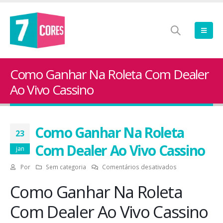
Como Ganhar Na Roleta Com Dealer
21bit Bônus Grátis Sem Depósito 2026
Bingo Que Paga De Verdade Bras
janeiro 23, 2026
janeiro 23, 2026
Ao Vivo Cassino
Casino Com Bônus Grátis De Boas
Jogo De Caça Níqueis Para Celul
Vindas
janeiro 23, 2026
janeiro 23, 2026
Como Ganhar Na Roleta
23
Sala De Jogos Online Com Rodad
Com Dealer Ao Vivo Cassino
jan
Bacará Sem Depósito Brasil
Grátis
janeiro 23, 2026
janeiro 23, 2026
em
Por
Sem categoria
Comentários desativados
Como
Como Ganhar Na Roleta
Ganhar
Na
Com Dealer Ao Vivo Cassino
Roleta
Com