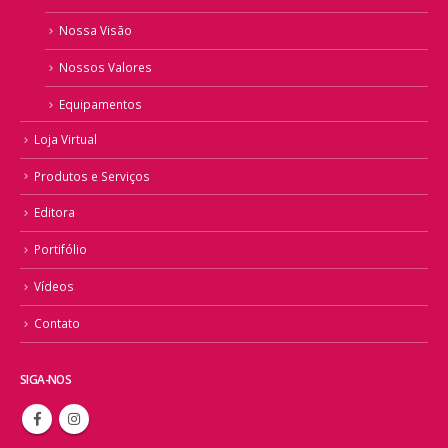
Nossa Visão
Nossos Valores
Equipamentos
Loja Virtual
Produtos e Serviços
Editora
Portifólio
Vídeos
Contato
SIGA-NOS