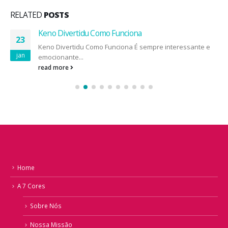
RELATED
POSTS
Keno Divertidu Como Funciona
23
Keno Divertidu Como Funciona É sempre interessante e
jan
emocionante...
read more
Home
A 7 Cores
Sobre Nós
Nossa Missão