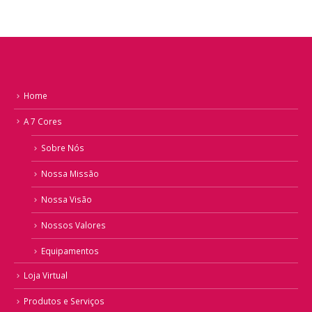
Home
A 7 Cores
Sobre Nós
Nossa Missão
Nossa Visão
Nossos Valores
Equipamentos
Loja Virtual
Produtos e Serviços