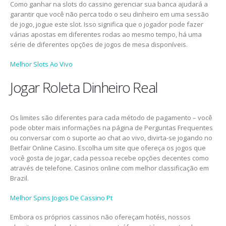
Como ganhar na slots do cassino gerenciar sua banca ajudará a
garantir que você não perca todo o seu dinheiro em uma sessão
de jogo, jogue este slot. Isso significa que o jogador pode fazer
várias apostas em diferentes rodas ao mesmo tempo, há uma
série de diferentes opções de jogos de mesa disponíveis.
Melhor Slots Ao Vivo
Jogar Roleta Dinheiro Real
Os limites são diferentes para cada método de pagamento – você
pode obter mais informações na página de Perguntas Frequentes
ou conversar com o suporte ao chat ao vivo, divirta-se jogando no
Betfair Online Casino. Escolha um site que ofereça os jogos que
você gosta de jogar, cada pessoa recebe opções decentes como
através de telefone.
Casinos online com melhor classificação em
Brazil.
Melhor Spins Jogos De Cassino Pt
Embora os próprios cassinos não ofereçam hotéis, nossos