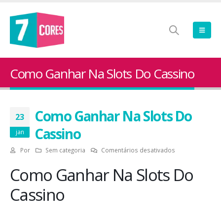
Como Ganhar Na Slots Do Cassino
21bit Bônus Grátis Sem Depósito 2026
Bingo Que Paga De Verdade Bras
janeiro 23, 2026
janeiro 23, 2026
Casino Com Bônus Grátis De Boas
Jogo De Caça Níqueis Para Celul
Como Ganhar Na Slots Do
Vindas
23
janeiro 23, 2026
janeiro 23, 2026
Cassino
jan
Sala De Jogos Online Com Rodad
Bacará Sem Depósito Brasil
Grátis
em
Por
Sem categoria
Comentários desativados
janeiro 23, 2026
janeiro 23, 2026
Como
Como Ganhar Na Slots Do
Ganhar
Na
Cassino
Slots
Do
Cassino