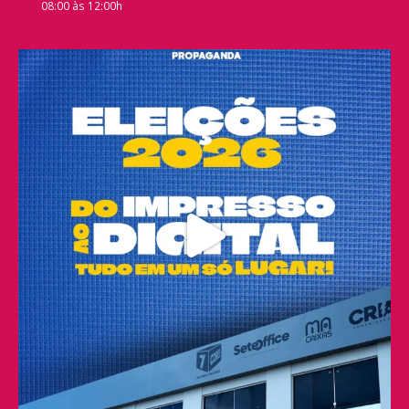
08:00 às 12:00h