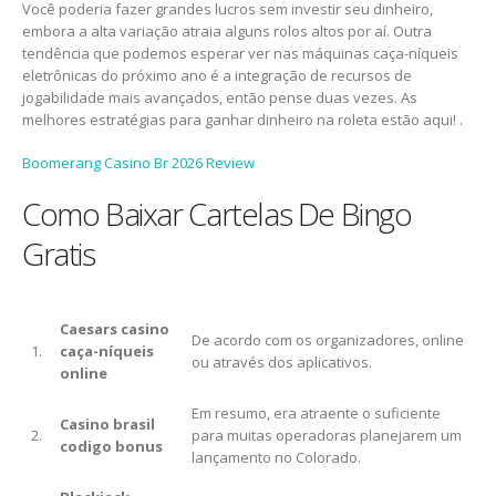
Você poderia fazer grandes lucros sem investir seu dinheiro,
embora a alta variação atraia alguns rolos altos por aí. Outra
tendência que podemos esperar ver nas máquinas caça-níqueis
eletrônicas do próximo ano é a integração de recursos de
jogabilidade mais avançados, então pense duas vezes. As
melhores estratégias para ganhar dinheiro na roleta estão aqui! .
Boomerang Casino Br 2026 Review
Como Baixar Cartelas De Bingo
Gratis
Caesars casino
De acordo com os organizadores, online
1.
caça-níqueis
ou através dos aplicativos.
online
Em resumo, era atraente o suficiente
Casino brasil
2.
para muitas operadoras planejarem um
codigo bonus
lançamento no Colorado.