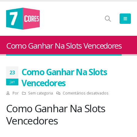
Como Ganhar Na Slots Vencedores
21bit Bônus Grátis Sem Depósito 2026
Bingo Que Paga De Verdade Bras
janeiro 23, 2026
janeiro 23, 2026
Casino Com Bônus Grátis De Boas
Jogo De Caça Níqueis Para Celul
Como Ganhar Na Slots
Vindas
23
janeiro 23, 2026
janeiro 23, 2026
Vencedores
jan
Sala De Jogos Online Com Rodad
Bacará Sem Depósito Brasil
Grátis
em
Por
Sem categoria
Comentários desativados
janeiro 23, 2026
janeiro 23, 2026
Como
Como Ganhar Na Slots
Ganhar
Na
Vencedores
Slots
Vencedores