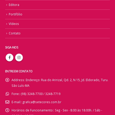
Editora
Portifólio
Vídeos
Contato
SIGA-NOS
ENTRE EM CONTATO
Address:
Endereço: Rua do Aririzal, Qd. 2, N 15, Jd. Eldorado, Turu.
São Luís-MA
Fone::
(98) 3248-7700 / 3248-7719
E-mail::
grafica@setecores.com.br
Horários de Funcionamento::
Seg - Sex - 8:00 às 18:00h. / Sáb -