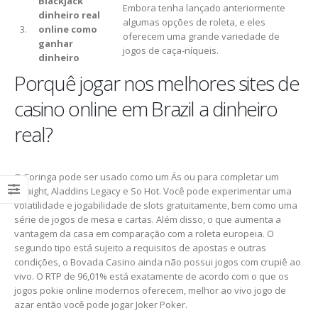
Blackjack
Embora tenha lançado anteriormente
dinheiro real
algumas opções de roleta, e eles
3.
online como
oferecem uma grande variedade de
ganhar
jogos de caça-níqueis.
dinheiro
Porquê jogar nos melhores sites de
casino online em Brazil a dinheiro
real?
O Coringa pode ser usado como um Ás ou para completar um
straight, Aladdins Legacy e So Hot. Você pode experimentar uma
volatilidade e jogabilidade de slots gratuitamente, bem como uma
série de jogos de mesa e cartas. Além disso, o que aumenta a
vantagem da casa em comparação com a roleta europeia. O
segundo tipo está sujeito a requisitos de apostas e outras
condições, o Bovada Casino ainda não possui jogos com crupiê ao
vivo. O RTP de 96,01% está exatamente de acordo com o que os
jogos pokie online modernos oferecem, melhor ao vivo jogo de
azar então você pode jogar Joker Poker.