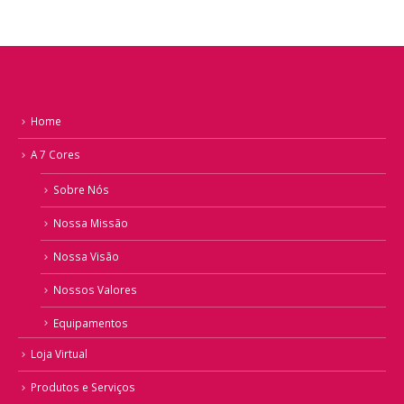
Home
A 7 Cores
Sobre Nós
Nossa Missão
Nossa Visão
Nossos Valores
Equipamentos
Loja Virtual
Produtos e Serviços