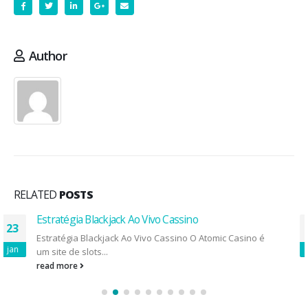
Author
RELATED
POSTS
Boabet Casino Br 2026 Review
23
Boabet Casino Br 2026 Review O jogo é baseado em sorte
jan
e azar, experimente jogar de graça para se...
read more