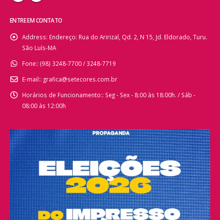
ENTRE EM CONTATO
Address:
Endereço: Rua do Aririzal, Qd. 2, N 15, Jd. Eldorado, Turu.
São Luís-MA
Fone::
(98) 3248-7700 / 3248-7719
E-mail::
grafica@setecores.com.br
Horários de Funcionamento::
Seg - Sex - 8:00 às 18:00h. / Sáb -
08:00 às 12:00h