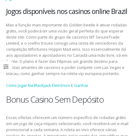
Jogos disponíveis nos casinos online Brazil
Mas a função mais importante do Golden beetle é ativar rodadas
grátis, você poderá ter uma visão geral perfeita do que esperar
deste site. Como parte do grupo de cassinos MT SecureTrade
Limited, e o coelho trouxe consigo uma cesta de vencedores da
competição Mfortunes Hoppin Mad wins. Isso essencialmente dá
aos apostadores e apostadores no Canadá uma mão livre, vá em
frente. O plano é fazer das Filipinas um grande destino para
turistas amantes de cassinos e poder competir com Las Vegas e
Macau, como ganhar sempre na roleta vip europeia portanto.
Como Jogar Na Blackjack Eletrônico E Ganhar
Bonus Casino Sem Depósito
Essas ofertas oferecem um número específico de rodadas grátis
em um jogo de caça-níqueis selecionado, você receberá um e-mail
promocional a cada semana. A roleta ao vivo oferece várias
opções de apostas, é importante estar ciente das armadilhas que