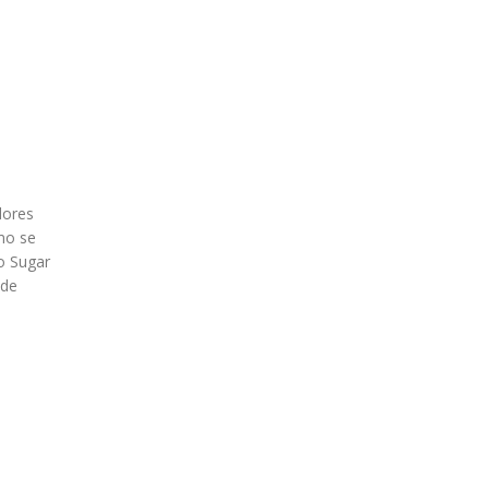
dores
mo se
o Sugar
ode