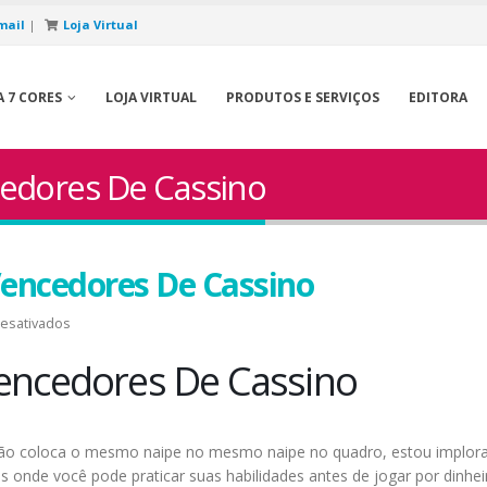
mail
|
Loja Virtual
A 7 CORES
LOJA VIRTUAL
PRODUTOS E SERVIÇOS
EDITORA
edores De Cassino
Vencedores De Cassino
em
esativados
Como
encedores De Cassino
Se
Joga
Que Paga De Verdade Brasil
21bit Bônus Grátis Sem Depósito
Spins
23, 2026
janeiro 23, 2026
Vencedores
não coloca o mesmo naipe no mesmo naipe no quadro, estou implor
De
 onde você pode praticar suas habilidades antes de jogar por dinheir
 Caça Níqueis Para Celular
Casino Com Bônus Grátis De Boa