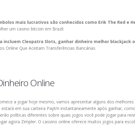
mbolos mais lucrativos são conhecidos como Erik The Red e He
lher um casino bitcoin em Brazil.
 incluem Cleopatra Slots, ganhar dinheiro melhor blackjack o
os Online Que Aceitam Transferências Bancárias.
Dinheiro Online
 comece a jogar hoje mesmo, vamos apresentar alguns dos melhores
eiro estará em sua carteira Paytm instantaneamente após ganhar, com
rão políticas diferentes sobre quais jogos você pode jogar para reiv
jogar agora Zimpler. O cassino online oferece muitos jogos para escol