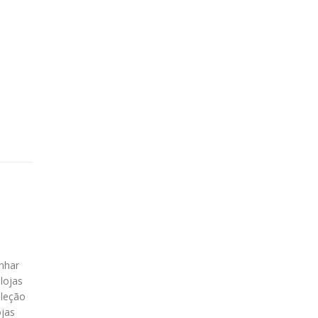
ino
Dinheiro No Cadastro
Jogo
23
23
Cassino
Jogo
jan
jan
o
Dinheiro No Cadastro Cassino
Isso 
 você
Novamente, dinheiro no
joga
cadastro cassino...
gran
zes
read more
dinh