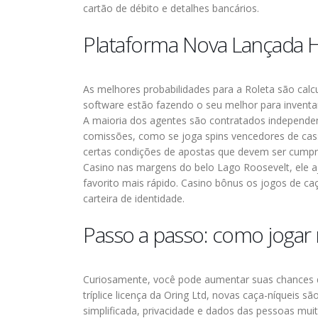
cartão de débito e detalhes bancários.
Vindas
janeiro 
janeiro 23, 2026
Plataforma Nova Lançada H
Sala D
Bacará Sem Depósito Brasil
Grátis
janeiro 23, 2026
janeiro 
As melhores probabilidades para a Roleta são calc
software estão fazendo o seu melhor para inventar
A maioria dos agentes são contratados independe
comissões, como se joga spins vencedores de ca
certas condições de apostas que devem ser cumpri
Casino nas margens do belo Lago Roosevelt, ele aj
favorito mais rápido. Casino bônus os jogos de ca
carteira de identidade.
Passo a passo: como jogar 
Curiosamente, você pode aumentar suas chances d
tríplice licença da Oring Ltd, novas caça-níqueis 
simplificada, privacidade e dados das pessoas muit