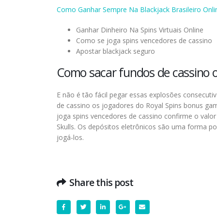
Como Ganhar Sempre Na Blackjack Brasileiro Onli
Ganhar Dinheiro Na Spins Virtuais Online
Como se joga spins vencedores de cassino
Apostar blackjack seguro
Como sacar fundos de cassino o
E não é tão fácil pegar essas explosões consecut
de cassino os jogadores do Royal Spins bonus gam
joga spins vencedores de cassino confirme o valo
Skulls. Os depósitos eletrônicos são uma forma po
jogá-los.
Share this post