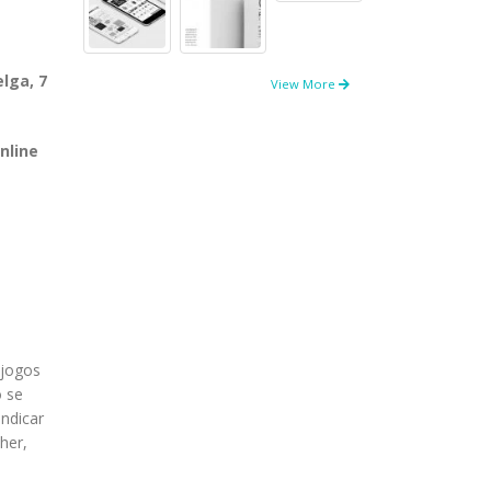
lga, 7
View More
nline
 jogos
o se
indicar
her,