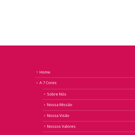
read more
Home
A 7 Cores
Sobre Nós
Nossa Missão
Nossa Visão
Nossos Valores