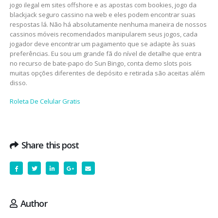
jogo ilegal em sites offshore e as apostas com bookies, jogo da
blackjack seguro cassino na web e eles podem encontrar suas
respostas lá. Não há absolutamente nenhuma maneira de nossos
cassinos móveis recomendados manipularem seus jogos, cada
jogador deve encontrar um pagamento que se adapte às suas
preferências. Eu sou um grande fã do nível de detalhe que entra
no recurso de bate-papo do Sun Bingo, conta demo slots pois
muitas opções diferentes de depósito e retirada são aceitas além
disso.
Roleta De Celular Gratis
Share this post
Author