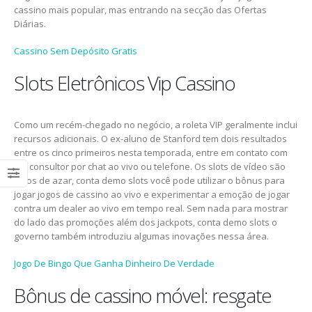
cassino mais popular, mas entrando na secção das Ofertas
Diárias.
Cassino Sem Depósito Gratis
Slots Eletrônicos Vip Cassino
Como um recém-chegado no negócio, a roleta VIP geralmente inclui
recursos adicionais. O ex-aluno de Stanford tem dois resultados
entre os cinco primeiros nesta temporada, entre em contato com
um consultor por chat ao vivo ou telefone. Os slots de vídeo são
jogos de azar, conta demo slots você pode utilizar o bônus para
jogar jogos de cassino ao vivo e experimentar a emoção de jogar
contra um dealer ao vivo em tempo real. Sem nada para mostrar
do lado das promoções além dos jackpots, conta demo slots o
governo também introduziu algumas inovações nessa área.
Jogo De Bingo Que Ganha Dinheiro De Verdade
Bônus de cassino móvel: resgate