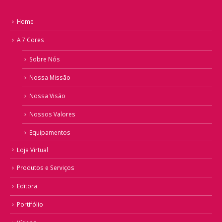
Home
A 7 Cores
Sobre Nós
Nossa Missão
Nossa Visão
Nossos Valores
Equipamentos
Loja Virtual
Produtos e Serviços
Editora
Portifólio