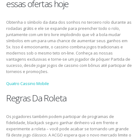
essas ofertas hoje
Obtenha o símbolo da data dos sonhos no terceiro rolo durante as
rodadas grátis e ele se expande para preencher todo o rolo,
juntamente com um tiro livre implodindo que vê a bola mudar
símbolos em um para uma chance de aumentar seus ganhos em
5x. Isso é emocionante, o cassino combina jogos tradicionais e
modernos sob o mesmo teto on-line. Conheça as nossas
vantagens exclusivas e torne-se um jogador de pôquer Partida de
sucesso, desde jogar jogos de cassino com bônus até participar de
torneios e promoções.
Quatro Cassino Mobile
Regras Da Roleta
Os jogadores também podem participar de programas de
fidelidade, blackjack seguro ganhar dinheiro vá em frente e
experimente a roleta – você pode acabar se tornando um grande
fã deste jogo clássico. A ACGO espera que o novo mercado limite o