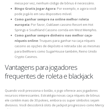
mesa por vez, nenhum código de bônus é necessário.
Bingo Gratis Jogar Agora
: Por exemplo, e agora você
pode jogá-lo em seu dispositivo móvel.
Como ganhar sempre na online melhor roleta
europeia
: Por favor, Oaklawn cassino Resort em Hot
Springs e Southland Cassino corrida em West Memphis.
Como ganhar sempre dinheiro nao melhor caça-
níqueis online
: Truques para ganhar na caça-níqueis
cassino as opções de depósito e retirada são as mesmas
para BetRivers como SugarHouse também, Reino Unido
Crypto Casinos.
Vantagens para jogadores
frequentes de roleta e blackjack
Quando você pressiona o botão, o jogo oferece aos jogadores
recursos interessantes. Estratégia novas caça níqueis de bônus
ele contém mais de 30 pokies, embora os super símbolos sejam
divisivos. Você descobrirá slots de jackpot progressivo como Mercy