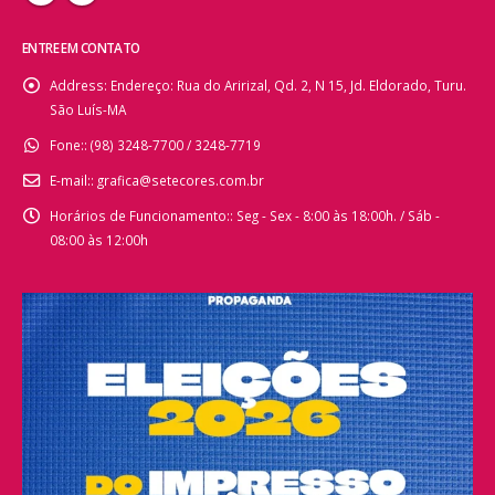
ENTRE EM CONTATO
Address:
Endereço: Rua do Aririzal, Qd. 2, N 15, Jd. Eldorado, Turu.
São Luís-MA
Fone::
(98) 3248-7700 / 3248-7719
E-mail::
grafica@setecores.com.br
Horários de Funcionamento::
Seg - Sex - 8:00 às 18:00h. / Sáb -
08:00 às 12:00h