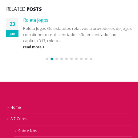
RELATED
POSTS
Roleta Jogos
23
Roleta Jogos Os estatutos relativos a provedores de jogos
jan
com dinheiro real licenciados são encontrados no
capítulo 313, roleta...
read more
Home
A 7 Cores
Sobre Nós