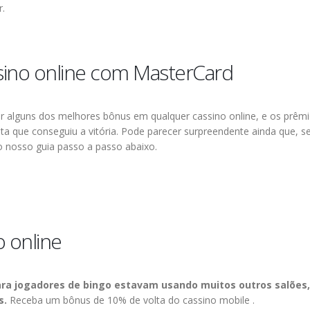
r.
Vindas
23, 2026
janeiro 23, 2026
e Jogos Online Com Rodadas
Bacará Sem Depósito Brasil
sino online com MasterCard
23, 2026
janeiro 23, 2026
 alguns dos melhores bônus em qualquer cassino online, e os prêm
a que conseguiu a vitória. Pode parecer surpreendente ainda que, s
 nosso guia passo a passo abaixo.
o online
ara jogadores de bingo estavam usando muitos outros salões,
s.
Receba um bônus de 10% de volta do cassino mobile .