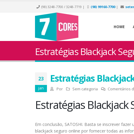
(98) 3248-7700 / 3248-7719
|
(98) 99160-7700
|
sete
HOME
Estratégias Blackjack Se
Estratégias Blackjac
23
jan
Por
Sem categoria
Comentários d
Estratégias Blackjack
21bit Bônus Grátis Sem Depósito 2026
Bingo 
janeiro 23, 2026
janeiro 
Em conclusão, SATOSHI. Basta se inscrever fazer um
blackjack seguro online por fornecer todas as info
Casino Com Bônus Grátis De Boas
Jogo De