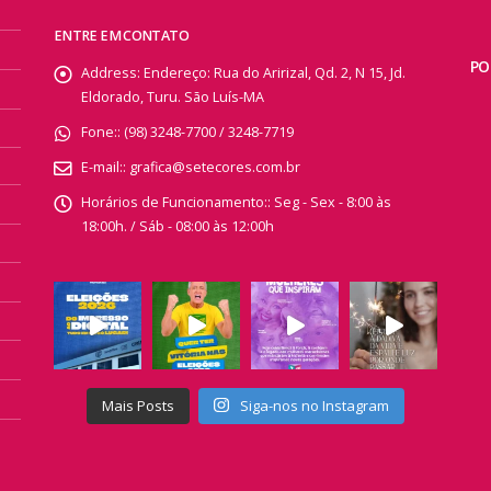
ENTRE EM CONTATO
PO
Address:
Endereço: Rua do Aririzal, Qd. 2, N 15, Jd.
Eldorado, Turu. São Luís-MA
Fone::
(98) 3248-7700 / 3248-7719
E-mail::
grafica@setecores.com.br
Horários de Funcionamento::
Seg - Sex - 8:00 às
18:00h. / Sáb - 08:00 às 12:00h
Mais Posts
Siga-nos no Instagram