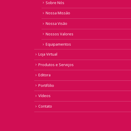
Sobre Nós
Nossa Missão
Nossa Visão
Nossos Valores
Equipamentos
Loja Virtual
Produtos e Serviços
Editora
Portifólio
Vídeos
Contato