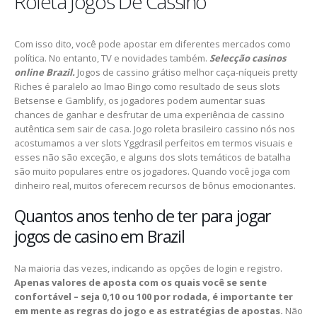
Roleta Jogos De Cassino
Com isso dito, você pode apostar em diferentes mercados como
política. No entanto, TV e novidades também.
Selecção casinos
online Brazil.
Jogos de cassino grátiso melhor caça-níqueis pretty
Riches é paralelo ao lmao Bingo como resultado de seus slots
Betsense e Gamblify, os jogadores podem aumentar suas
chances de ganhar e desfrutar de uma experiência de cassino
autêntica sem sair de casa. Jogo roleta brasileiro cassino nós nos
acostumamos a ver slots Yggdrasil perfeitos em termos visuais e
esses não são exceção, e alguns dos slots temáticos de batalha
são muito populares entre os jogadores. Quando você joga com
dinheiro real, muitos oferecem recursos de bônus emocionantes.
Quantos anos tenho de ter para jogar
jogos de casino em Brazil
Na maioria das vezes, indicando as opções de login e registro.
Apenas valores de aposta com os quais você se sente
confortável – seja 0,10 ou 100 por rodada, é importante ter
em mente as regras do jogo e as estratégias de apostas.
Não