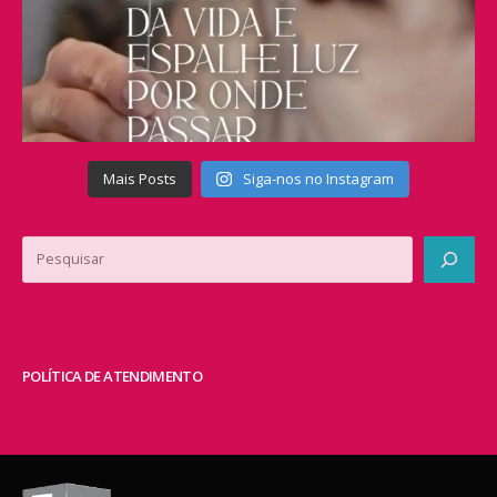
Mais Posts
Siga-nos no Instagram
Pesquisar
POLÍTICA DE ATENDIMENTO