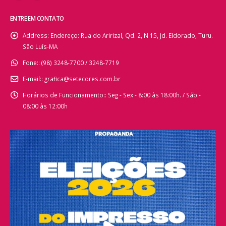
ENTRE EM CONTATO
Address:
Endereço: Rua do Aririzal, Qd. 2, N 15, Jd. Eldorado, Turu.
São Luís-MA
Fone::
(98) 3248-7700 / 3248-7719
E-mail::
grafica@setecores.com.br
Horários de Funcionamento::
Seg - Sex - 8:00 às 18:00h. / Sáb -
08:00 às 12:00h