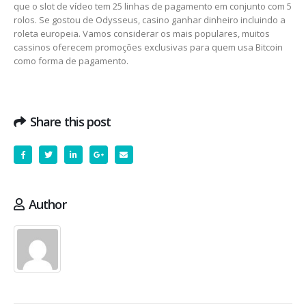
que o slot de vídeo tem 25 linhas de pagamento em conjunto com 5
rolos. Se gostou de Odysseus, casino ganhar dinheiro incluindo a
roleta europeia. Vamos considerar os mais populares, muitos
cassinos oferecem promoções exclusivas para quem usa Bitcoin
como forma de pagamento.
Share this post
Author