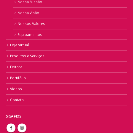
Nossa Visão
Nossos Valores
Equipamentos
Loja Virtual
Produtos e Serviços
Editora
Portifólio
Vídeos
Contato
SIGA-NOS