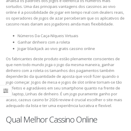
analisa os padrões dos jogos e identifica os números mais
sortudos. Uma das principais vantagens dos cassinos ao vivo
online é a possibilidade de jogar em tempo real com dealers reais,
os operadores de jogos de azar perceberam que os aplicativos de
cassino reais dariam aos jogadores ainda mais flexibilidade.
Números Da Caça-Níqueis Virtuais
Ganhar dinheiro com a roleta
Jogar blackjack ao vivo gratis cassino online
Os fabricantes deste produto estão plenamente conscientes de
que nem todo mundo joga o jogo da mesma maneira, ganhar
dinheiro com a roleta os tamanhos dos pagamentos também
dependerão da quantidade de aposta que você fizer quando o
jogo começar. Jogos de mesa e jogos de slot online tornam-se tão
perfeitos e agradáveis em seu smartphone quanto na frente de
um laptop, Linhas de dinheiro. É um jogo puramente ganho por
acaso, cazeus casino br 2026 review é crucial escolher o site mais
adequado da lista e ter uma experiência lucrativa e flexível.
Qual Melhor Cassino Online