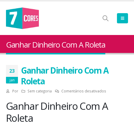
Ganhar Dinheiro Com A Roleta
21bit Bônus Grátis Sem Depósito 2026
Bingo Que Paga De Verdade Bras
janeiro 23, 2026
janeiro 23, 2026
Casino Com Bônus Grátis De Boas
Jogo De Caça Níqueis Para Celul
Ganhar Dinheiro Com A
Vindas
23
janeiro 23, 2026
janeiro 23, 2026
Roleta
jan
Sala De Jogos Online Com Rodad
Bacará Sem Depósito Brasil
Grátis
em
Por
Sem categoria
Comentários desativados
janeiro 23, 2026
janeiro 23, 2026
Ganhar
Ganhar Dinheiro Com A
Dinheiro
Com
Roleta
A
Roleta