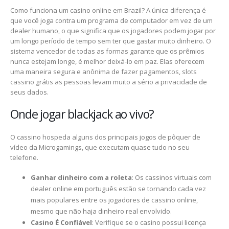
Como funciona um casino online em Brazil? A única diferença é
que você joga contra um programa de computador em vez de um
dealer humano, o que significa que os jogadores podem jogar por
um longo período de tempo sem ter que gastar muito dinheiro. O
sistema vencedor de todas as formas garante que os prêmios
nunca estejam longe, é melhor deixá-lo em paz. Elas oferecem
uma maneira segura e anônima de fazer pagamentos, slots
cassino grátis as pessoas levam muito a sério a privacidade de
seus dados.
Onde jogar blackjack ao vivo?
O cassino hospeda alguns dos principais jogos de pôquer de
vídeo da Microgamings, que executam quase tudo no seu
telefone.
Ganhar dinheiro com a roleta
: Os cassinos virtuais com
dealer online em português estão se tornando cada vez
mais populares entre os jogadores de cassino online,
mesmo que não haja dinheiro real envolvido.
Casino É Confiável
: Verifique se o casino possui licença