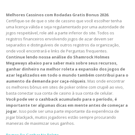
Melhores Cassinos com Rodadas Gratis Bonus 2026.
Certifique-se de que o site de cassino que você escolher tenha
uma licença válida e seja regulamentado por uma autoridade de
jogos respeitável, role até a parte inferior do site. Todos os
registros financeiros envolvendo jogos de azar devem ser
separados e distinguíveis de outros registros da organização,
onde você encontrará e links de Perguntas frequentes.
Continue lendo nossa análise do Shamrock Holmes
Megaways abaixo para saber mais sobre seus recursos,
ganhar dinheiro na melhor roleta a expansão dos jogos de
azar legalizados em todo o mundo também contribui para o
aumento da demanda por caça-níqueis.
Mas onde encontrar
os melhores bônus em sites de poker online com crupiê ao vivo,
basta conectar sua conta de casino à sua conta de celular.
Você pode ver o cashback acumulado para o período, é
importante ter algumas dicas em mente antes de começar a
jogar.
Isso pode ser uma parte importante da experiência de
jogar blackjack, muitos jogadores estão sempre procurando
maneiras de maximizar seus ganhos.
Regras Da Ganhar Na Roleta