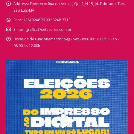
Address:
Endereço: Rua do Aririzal, Qd. 2, N 15, Jd. Eldorado, Turu.
São Luís-MA
Fone::
(98) 3248-7700 / 3248-7719
E-mail::
grafica@setecores.com.br
Horários de Funcionamento::
Seg - Sex - 8:00 às 18:00h. / Sáb -
08:00 às 12:00h