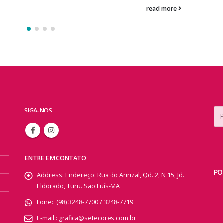
bônus...
read more
read more
SIGA-NOS
Pe
ENTRE EM CONTATO
PO
Address:
Endereço: Rua do Aririzal, Qd. 2, N 15, Jd.
Eldorado, Turu. São Luís-MA
Fone::
(98) 3248-7700 / 3248-7719