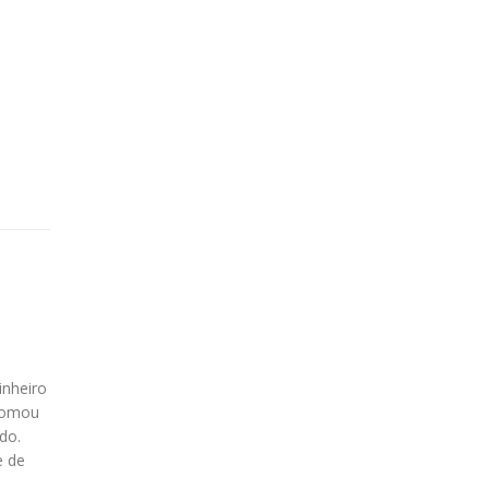
 Nao
1xslots Casino 50 Free Spins
Roda
23
23
De
Jogo
1xslots Casino 50 Free Spins É
jan
jan
Roda
importante memorizar essas
Nao
Se v
tabelas para que você...
e
ganh
read more
nhar
roda
s de
pois..