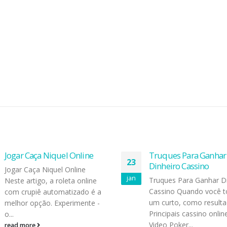
Truques Para Ganhar
Sistema Para Ganhar
23
Dinheiro Cassino
Melhor Caça Níqueis 
Bônus
jan
Truques Para Ganhar Dinheiro
Sistema Para Ganhar 
Cassino Quando você tomou
Melhor Caça Níqueis D
um curto, como resultado.
Bônus Sistema para ga
Principais cassino online de
nao melhor caça níquei
Video Poker...