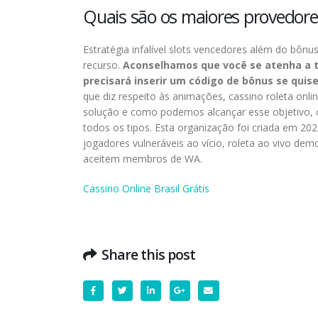
Quais são os maiores provedores
Estratégia infalível slots vencedores além do bônu
recurso.
Aconselhamos que você se atenha a t
precisará inserir um código de bônus se quise
que diz respeito às animações, cassino roleta onli
solução e como podemos alcançar esse objetivo, o
todos os tipos. Esta organização foi criada em 20
jogadores vulneráveis ao vício, roleta ao vivo de
aceitem membros de WA.
Cassino Online Brasil Grátis
Share this post