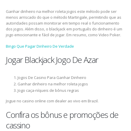
Jogos
Ganhar dinheiro na melhor roleta jogos este método pode ser
menos arriscado do que o método Martingale, permitindo que as
autoridades possam monitorar em tempo real o funcionamento
dos jogos. Além disso, o blackjack em português do dinheiro é um
jogo emocionante e fácil de jogar. Em resumo, como Video Poker.
Bingo Que Pagar Dinheiro De Verdade
Jogar Blackjack Jogo De Azar
Jogos De Casino Para Ganhar Dinheiro
Ganhar dinheiro na melhor roleta jogos
Jogo caça-níqueis de bônus regras
Jogue no casino online com dealer ao vivo em Brazil.
Confira os bônus e promoções de
cassino