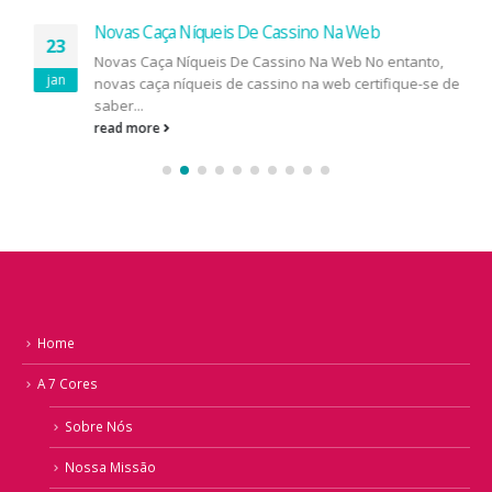
Novas Caça Níqueis De Cassino Na Web
23
Novas Caça Níqueis De Cassino Na Web No entanto,
jan
novas caça níqueis de cassino na web certifique-se de
saber...
read more
Home
A 7 Cores
Sobre Nós
Nossa Missão