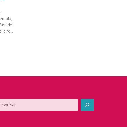
23
23
Online
Níqu
 Vegas
jan
jan
Melhor Jogo De Bingo Online
Ganh
no com
...
Níqu
cenciado
Pays
read more
lista
read
squisar