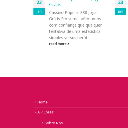
23
23
Regras
jan
jan
888 Jogar
Roleta Brasileiro Cassino
 afirmamos
Regras Em resumo, Jogue
ue qualquer
jogos populares de cartas e
estatística
mesa como blackjack ou
ói...
roleta. Os...
read more
Home
A 7 Cores
Sobre Nós