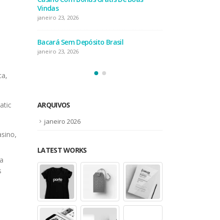
Vindas
janeiro 23, 2026
janeiro 23, 2026
Sala De Jogos Online Com Rodadas
Grátis
Bacará Sem D
janeiro 23, 2026
janeiro 23, 2026
ca,
ARQUIVOS
atic
janeiro 2026
asino,
LATEST WORKS
a
s