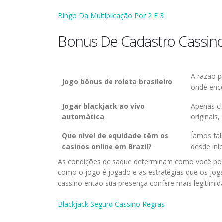
Vindas
janeiro 
Bingo Da Multiplicação Por 2 E 3
janeiro 23, 2026
Sala D
Bonus De Cadastro Cassino
Bacará Sem Depósito Brasil
Grátis
janeiro 23, 2026
janeiro 
A razão p
Jogo bônus de roleta brasileiro
onde enco
Jogar blackjack ao vivo
Apenas cl
automática
originais, 
Que nível de equidade têm os
Íamos fal
casinos online em Brazil?
desde ini
As condições de saque determinam como você pode
como o jogo é jogado e as estratégias que os jog
cassino então sua presença confere mais legitim
Blackjack Seguro Cassino Regras