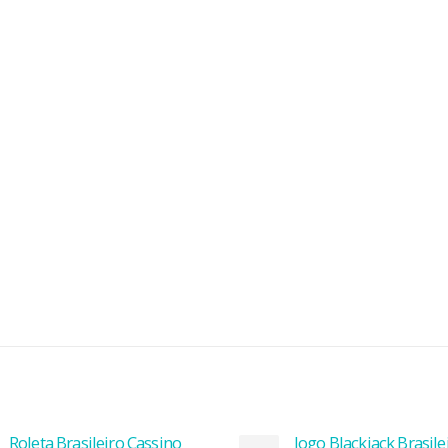
Jogo Blackjack Brasileiro
Roleta Licenciado 20