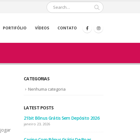
PORTIFÓLIO
VÍDEOS
CONTATO
CATEGORIAS
Nenhuma categoria
LATEST POSTS
 2026
Bingo Que Paga De Verdade Brasil
21bit Bônus 
janeiro 23, 2026
janeiro 23, 2026
 jogar
s
Jogo De Caça Níqueis Para Celular
Casino Com B