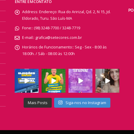
ENTRE EM CONTATO
PO
Address:
Endereço: Rua do Aririzal, Qd. 2, N 15, Jd.
Eldorado, Turu. São Luís-MA
Fone::
(98) 3248-7700 / 3248-7719
E-mail::
grafica@setecores.com.br
Horários de Funcionamento::
Seg - Sex - 8:00 às
18:00h. / Sáb - 08:00 às 12:00h
Mais Posts
Siga-nos no Instagram