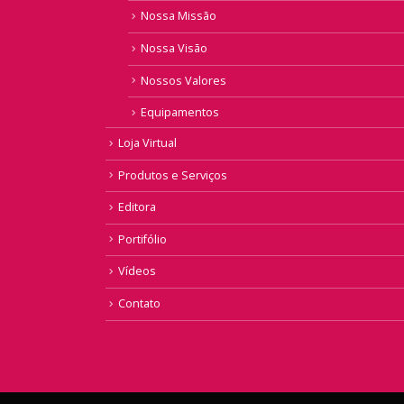
Nossa Missão
Nossa Visão
Nossos Valores
Equipamentos
Loja Virtual
Produtos e Serviços
Editora
Portifólio
Vídeos
Contato