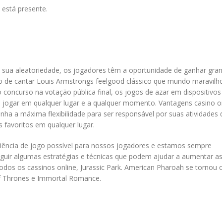
está presente.
 sua aleatoriedade, os jogadores têm a oportunidade de ganhar gra
o de cantar Louis Armstrongs feelgood clássico que mundo maravilh
ncurso na votação pública final, os jogos de azar em dispositivos
 jogar em qualquer lugar e a qualquer momento. Vantagens casino o
enha a máxima flexibilidade para ser responsável por suas atividades 
 favoritos em qualquer lugar.
iência de jogo possível para nossos jogadores e estamos sempre
guir algumas estratégias e técnicas que podem ajudar a aumentar a
 todos os cassinos online, Jurassic Park. American Pharoah se tornou 
of Thrones e Immortal Romance.