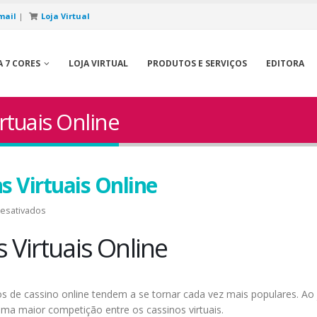
mail
|
Loja Virtual
A 7 CORES
LOJA VIRTUAL
PRODUTOS E SERVIÇOS
EDITORA
rtuais Online
s Virtuais Online
em
esativados
Ganhar
 Virtuais Online
Dinheiro
Spins
Que Paga De Verdade Brasil
21bit Bônus Grátis Sem Depósito
Virtuais
23, 2026
janeiro 23, 2026
Online
s de cassino online tendem a se tornar cada vez mais populares. Ao
 uma maior competição entre os cassinos virtuais.
 Caça Níqueis Para Celular
Casino Com Bônus Grátis De Boa