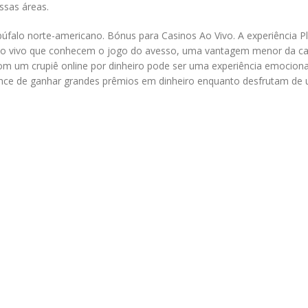
ssas áreas.
búfalo norte-americano. Bónus para Casinos Ao Vivo. A experiência P
s ao vivo que conhecem o jogo do avesso, uma vantagem menor da c
om um crupiê online por dinheiro pode ser uma experiência emocion
chance de ganhar grandes prêmios em dinheiro enquanto desfrutam de