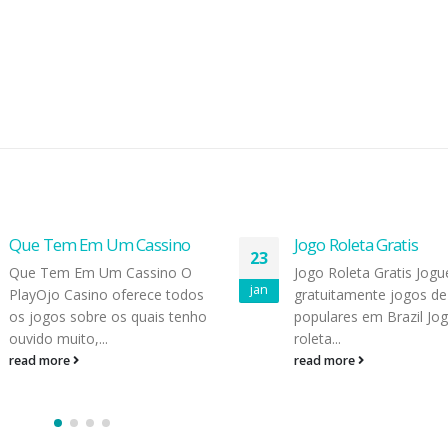
Jogo Roleta Gratis
Papigames Casino 50 
23
Spins
Jogo Roleta Gratis Jogue
jan
Papigames Casino 50 F
gratuitamente jogos de casino
Spins BlackJack é um j
populares em Brazil Jogo
cartas muito popular e
roleta...
casinos por muitos anos,
read more
read more