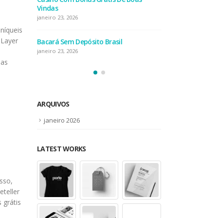
Vindas
janeiro 23, 2026
janeiro 23, 2026
níqueis
Sala De Jogos Online Com Rodadas
 Layer
Grátis
Bacará Sem D
janeiro 23, 2026
janeiro 23, 2026
nas
ARQUIVOS
janeiro 2026
LATEST WORKS
sso,
teller
 grátis