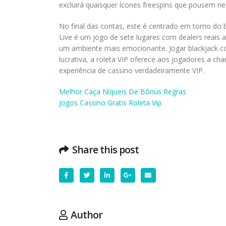
excluirá quaisquer ícones freespins que pousem ne
No final das contas, este é centrado em torno do 
Live é um jogo de sete lugares com dealers reai
um ambiente mais emocionante. Jogar blackjack c
lucrativa, a roleta VIP oferece aos jogadores a 
experiência de cassino verdadeiramente VIP.
Melhor Caça Níqueis De Bônus Regras
Jogos Cassino Gratis Roleta Vip
Share this post
Author