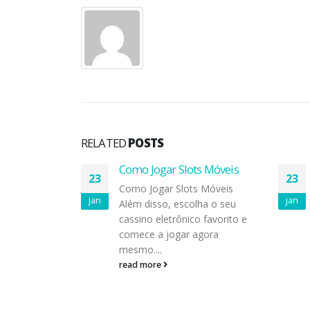
RELATED
POSTS
s Móveis
Que Tem Em Um Cassino
23
23
s Móveis
Que Tem Em Um Cassino O
jan
jan
lha o seu
PlayOjo Casino oferece todos
o favorito e
os jogos sobre os quais tenho
agora
ouvido muito,...
read more