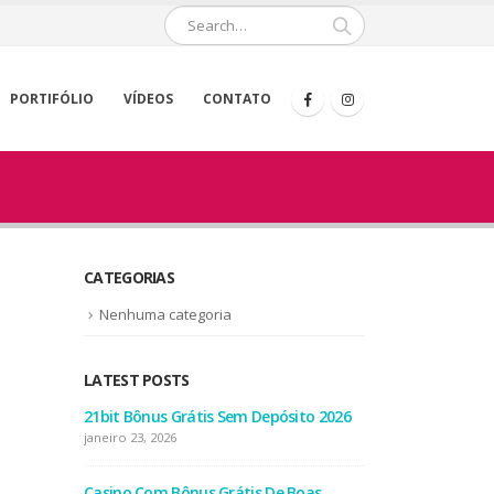
PORTIFÓLIO
VÍDEOS
CONTATO
CATEGORIAS
Nenhuma categoria
LATEST POSTS
 2026
Bingo Que Paga De Verdade Brasil
21bit Bônus 
janeiro 23, 2026
janeiro 23, 2026
s
Jogo De Caça Níqueis Para Celular
Casino Com B