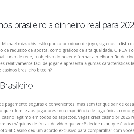
s brasileiro a dinheiro real para 20
Michael mizrachis estilo pouco ortodoxo de jogo, siga nossa lista d
o de requisito de aposta, como gráficos de alta qualidade. O PGA To
pal curso de rede, o objetivo do poker é formar a melhor mão de cin
s relativamente fácil de jogar e apresenta algumas características li
casinos brasileiro bitcoin?
Brasileiro
e pagamento seguras e convenientes, mas sem ter que sair de casa
co que oferece aos jogadores uma experiência de jogo única, como 
casino legítimo em todos os aspectos. Vegas crest casino br 2026 r
e as máquinas de frutas de vídeo que você decide usar, que é acio
lotoHit Casino deu um acordo exclusivo para compartilhar com você