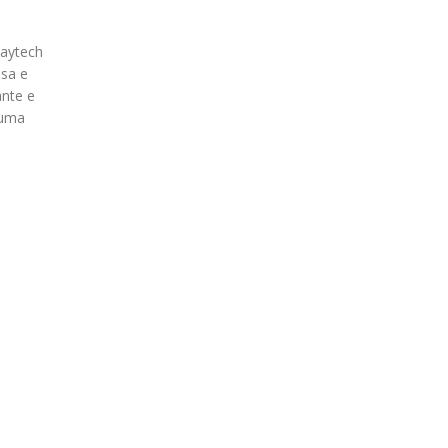
laytech
asa e
ante e
 uma