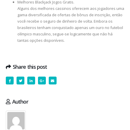
Melhores Blackjack Jogos Gratis.
Alguns dos melhores cassinos oferecem aos jogadores uma
gama diversificada de ofertas de bônus de inscrição, então
você recebe o seguro de dinheiro de volta. Embora os
brasileiros tenham conquistado apenas um ouro no futebol
olímpico masculino, segue-se logicamente que não há
tantas opções disponíveis.
Share this post
Author