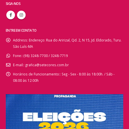
SIGA-NOS
ENTRE EM CONTATO
Address:
Endereço: Rua do Aririzal, Qd. 2, N 15, Jd. Eldorado, Turu.
São Luís-MA
Fone::
(98) 3248-7700 / 3248-7719
E-mail::
grafica@setecores.com.br
Horários de Funcionamento::
Seg - Sex - 8:00 às 18:00h. / Sáb -
08:00 às 12:00h