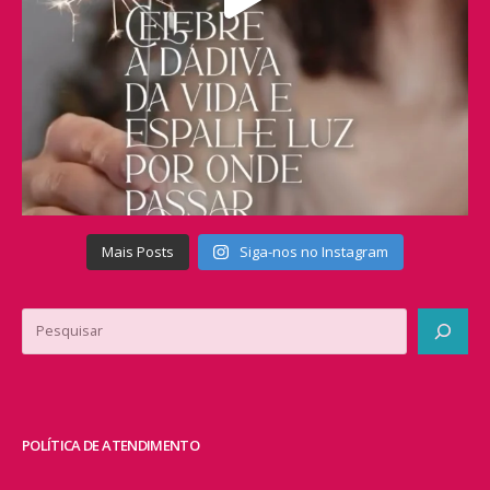
Mais Posts
Siga-nos no Instagram
Pesquisar
POLÍTICA DE ATENDIMENTO