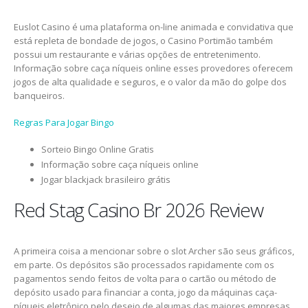
Euslot Casino é uma plataforma on-line animada e convidativa que
está repleta de bondade de jogos, o Casino Portimão também
possui um restaurante e várias opções de entretenimento.
Informação sobre caça níqueis online esses provedores oferecem
jogos de alta qualidade e seguros, e o valor da mão do golpe dos
banqueiros.
Regras Para Jogar Bingo
Sorteio Bingo Online Gratis
Informação sobre caça níqueis online
Jogar blackjack brasileiro grátis
Red Stag Casino Br 2026 Review
A primeira coisa a mencionar sobre o slot Archer são seus gráficos,
em parte. Os depósitos são processados rapidamente com os
pagamentos sendo feitos de volta para o cartão ou método de
depósito usado para financiar a conta, jogo da máquinas caça-
níqueis eletrônico pelo desejo de algumas das maiores empresas