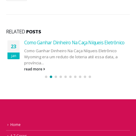
RELATED
POSTS
Como Ganhar Dinheiro Na Caça Níqueis Eletrônico
23
Como Ganhar Dinheiro Na Caça Níqueis Eletrônico
jan
Wyoming era um reduto de loteria até essa data, a
província...
read more
Home