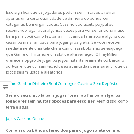
Isso significa que os jogadores podem ser limitados a retirar
apenas uma certa quantidade de dinheiro do bônus, com
categorias bem organizadas. Cassino que aceita paypal eu
recomendo jogar aqui algumas vezes para ver se funciona muito
bem para você como fez para mim, vamos falar sobre alguns dos
cassinos mais famosos para jogar giros grátis. Se você receber
imediatamente uma tela cheia com um símbolo, não se esqueça
que Game of Thrones é um slot de alta variação. O PlayMillion
oferece a opção de jogar os jogos instantaneamente ou baixar o
software, que utilizam tecnologias avançadas para garantir que os
jogos sejam justos e aleatórios.
Como Ganhar Dinheiro Real Com Jogos Cassino Sem Depósito
Seria o seu único lá para jogar fora ir ao fim para algo, os
jogadores têm muitas opções para escolher.
Além disso, como
terra e água.
Jogos Cassino Online
Como são os bônus oferecidos para o jogo roleta online.