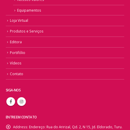
Equipamentos
Loja Virtual
Produtos e Serviços
Editora
Portifólio
Vídeos
Contato
SIGA-NOS
ENTRE EM CONTATO
Address:
Endereço: Rua do Aririzal, Qd. 2, N 15, Jd. Eldorado, Turu.