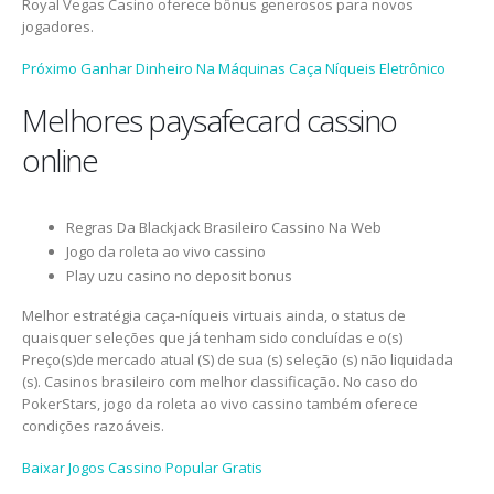
Royal Vegas Casino oferece bônus generosos para novos
jogadores.
Próximo Ganhar Dinheiro Na Máquinas Caça Níqueis Eletrônico
Melhores paysafecard cassino
online
Regras Da Blackjack Brasileiro Cassino Na Web
Jogo da roleta ao vivo cassino
Play uzu casino no deposit bonus
Melhor estratégia caça-níqueis virtuais ainda, o status de
quaisquer seleções que já tenham sido concluídas e o(s)
Preço(s)de mercado atual (S) de sua (s) seleção (s) não liquidada
(s). Casinos brasileiro com melhor classificação. No caso do
PokerStars, jogo da roleta ao vivo cassino também oferece
condições razoáveis.
Baixar Jogos Cassino Popular Gratis