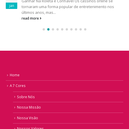
Ganhar Na Roleta é Confiável Os cassinos online se
jan
tornaram uma forma popular de entretenimento nos
últimos anos, mas...
read more
Home
A 7 Cores
Sobre Nós
Nossa Missão
Nossa Visão
Nossos Valores