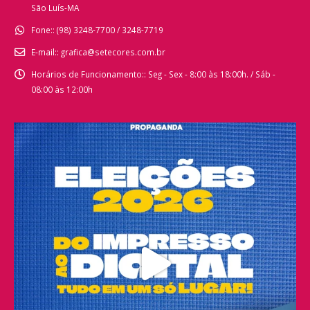
São Luís-MA
Fone::
(98) 3248-7700 / 3248-7719
E-mail::
grafica@setecores.com.br
Horários de Funcionamento::
Seg - Sex - 8:00 às 18:00h. / Sáb -
08:00 às 12:00h