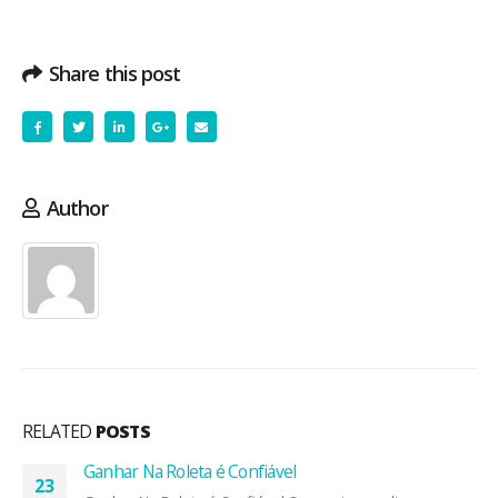
Share this post
Author
RELATED
POSTS
Ganhar Na Roleta é Confiável
23