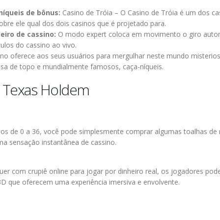
níqueis de bônus:
Casino de Tróia – O Casino de Tróia é um dos ca
obre ele qual dos dois casinos que é projetado para.
iro de cassino:
O modo expert coloca em movimento o giro auto
tulos do cassino ao vivo.
no oferece aos seus usuários para mergulhar neste mundo misterio
esa de topo e mundialmente famosos, caça-níqueis.
de Texas Holdem
os de 0 a 36, você pode simplesmente comprar algumas toalhas de
ma sensação instantânea de cassino.
er com crupiê online para jogar por dinheiro real, os jogadores po
 3D que oferecem uma experiência imersiva e envolvente.