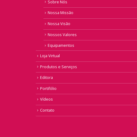
Nossa Missão
Nossa Visão
Nossos Valores
Equipamentos
Loja Virtual
Produtos e Serviços
Editora
Portifólio
Vídeos
Contato