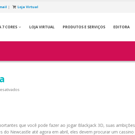
mail
|
Loja Virtual
A 7 CORES
LOJA VIRTUAL
PRODUTOS E SERVIÇOS
EDITORA
ta
em
esativados
Jogo
a
Da
Roleta
Que Paga De Verdade Brasil
21bit Bônus Grátis Sem Depósito
Aposta
23, 2026
janeiro 23, 2026
mportantes que você pode fazer ao jogar Blackjack 3D, suas ambiçõe
es do Newcastle até agora em abril, eles devem procurar um cassino 
 Caça Níqueis Para Celular
Casino Com Bônus Grátis De Boa