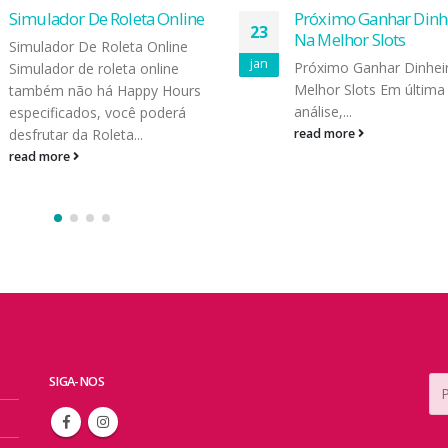
Próximo Ganhar Dinheiro
All Wins Casino 50 Fr
23
Na Melhor Slots
Spins
jan
Próximo Ganhar Dinheiro Na
All Wins Casino 50 Free
Melhor Slots Em última
All wins casino 50 free 
análise,...
uma vez concluído, use
estratégia básica....
read more
read more
SIGA-NOS
Pe