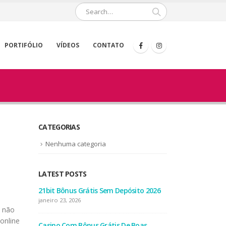
PORTIFÓLIO
VÍDEOS
CONTATO
CATEGORIAS
Nenhuma categoria
LATEST POSTS
 2026
Bingo Que Paga De Verdade Brasil
21bit Bônus 
janeiro 23, 2026
janeiro 23, 2026
s não
online
s
Jogo De Caça Níqueis Para Celular
Casino Com B