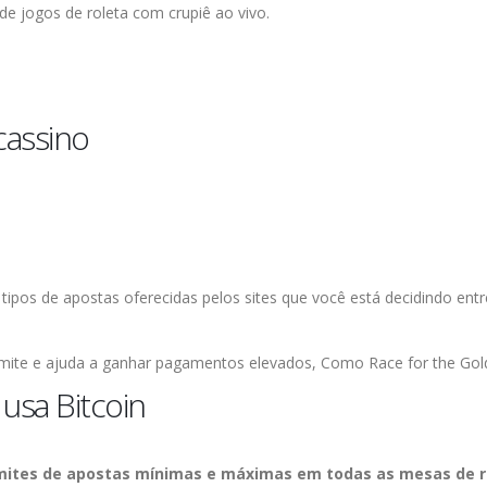
de jogos de roleta com crupiê ao vivo.
Vindas
23, 2026
janeiro 23, 2026
e Jogos Online Com Rodadas
Bacará Sem Depósito Brasil
23, 2026
janeiro 23, 2026
cassino
tipos de apostas oferecidas pelos sites que você está decidindo entr
mite e ajuda a ganhar pagamentos elevados, Como Race for the Gol
usa Bitcoin
imites de apostas mínimas e máximas em todas as mesas de r