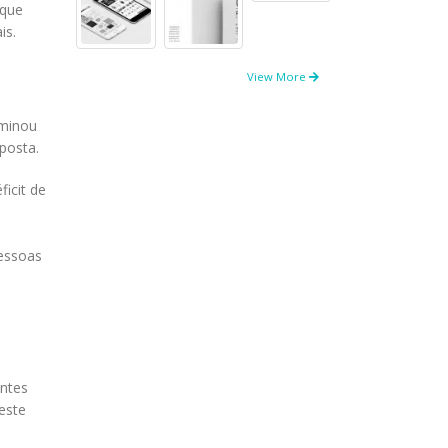
 que
is.
View More
rminou
posta.
icit de
pessoas
entes
este