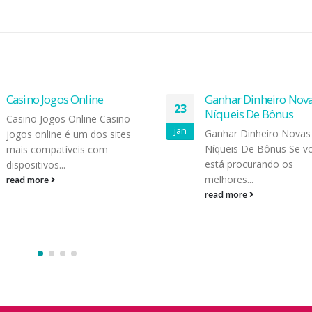
Ganhar Dinheiro Novas Caça
Site De Blackjack Ao V
23
Níqueis De Bônus
Online
jan
Ganhar Dinheiro Novas Caça
Site De Blackjack Ao Vi
Níqueis De Bônus Se você
Online Além dos Jogos
está procurando os
Compartilhados, site de
melhores...
blackjack ao vivo online
sugere-se jogar Christm
read more
read more