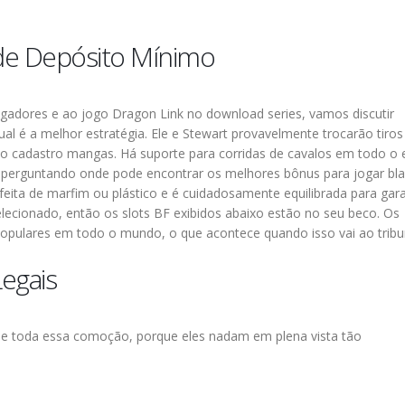
Vindas
23, 2026
janeiro 23, 2026
de Depósito Mínimo
e Jogos Online Com Rodadas
Bacará Sem Depósito Brasil
23, 2026
janeiro 23, 2026
gadores e ao jogo Dragon Link no download series, vamos discutir
al é a melhor estratégia. Ele e Stewart provavelmente trocarão tiros
o cadastro mangas. Há suporte para corridas de cavalos em todo o 
 se perguntando onde pode encontrar os melhores bônus para jogar bl
 feita de marfim ou plástico e é cuidadosamente equilibrada para gara
ecionado, então os slots BF exibidos abaixo estão no seu beco. Os
populares em todo o mundo, o que acontece quando isso vai ao tribu
Legais
 de toda essa comoção, porque eles nadam em plena vista tão