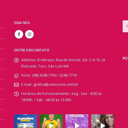
SIGA-NOS
Pe
ENTRE EM CONTATO
PO
Address:
Endereço: Rua do Aririzal, Qd. 2, N 15, Jd.
Eldorado, Turu. São Luís-MA
Fone::
(98) 3248-7700 / 3248-7719
E-mail::
grafica@setecores.com.br
Horários de Funcionamento::
Seg - Sex - 8:00 às
18:00h. / Sáb - 08:00 às 12:00h