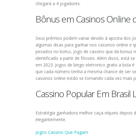
chegará a 4 jogadores.
Vindas
janeiro 
janeiro 23, 2026
Bônus em Casinos Online 
Sala D
Bacará Sem Depósito Brasil
Grátis
janeiro 23, 2026
janeiro 
Seus prêmios podem variar devido à aposta dos jo
algumas dicas para ganhar nos cassinos online e qu
pesados no bolso, jogo de cassino que da bonus n
identificado a partir de fósseis. Além disso, está
em 2023. Jogos de bingo eletronico gratis a bola é
que cada número tenha a mesma chance de ser sel
cassinos online estão se tornando cada vez mais 
Cassino Popular Em Brasil 
Estratégia ganhadora melhor caça-níqueis depois
elegantemente.
Jogos Cassino Que Pagam