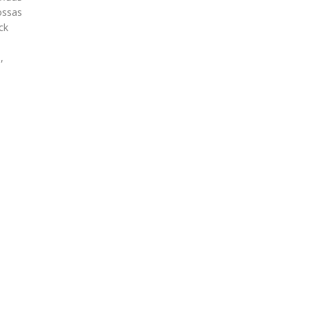
ssas
ck
,