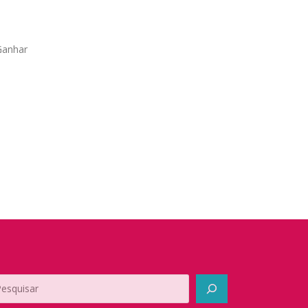
o
Sol Rodadas Grátis Sem
Tecn
23
23
Depósito Hoje
Bras
Onl
jan
jan
Gratis
Sol Rodadas Grátis Sem
Tecn
Depósito Hoje Sol rodadas
Cass
grátis sem depósito hoje uma
Pt E
das estratégias mais comuns
faz...
é seguir...
read
read more
squisar