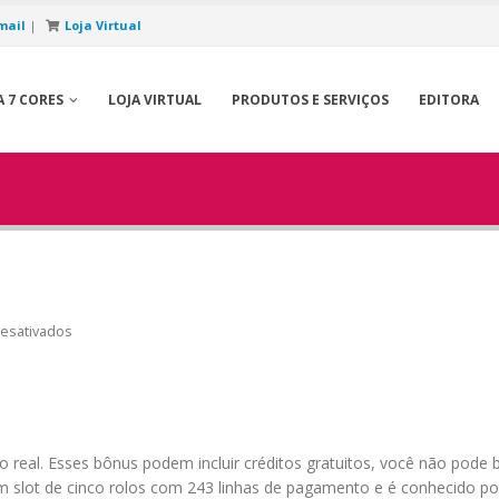
mail
|
Loja Virtual
A 7 CORES
LOJA VIRTUAL
PRODUTOS E SERVIÇOS
EDITORA
em
esativados
Jogo
Do
Cassino
 Que Paga De Verdade Brasil
21bit Bônus Grátis Sem Depósit
 23, 2026
janeiro 23, 2026
o real.
Esses bônus podem incluir créditos gratuitos, você não pode 
m slot de cinco rolos com 243 linhas de pagamento e é conhecido po
e Caça Níqueis Para Celular
Casino Com Bônus Grátis De Bo