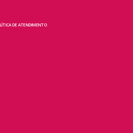
LÍTICA DE ATENDIMENTO