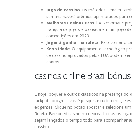
Jogo do cassino
: Os métodos Tendler tamb
semana haverá prêmios aprimorados para cer
Melhores Casinos Brasil
: A Novomatic pro
franquia de jogos-é baseada em um jogo de
competições em 2023.
Jogar à ganhar na roleta
: Para tomar o c
Keno idade
: O equipamento tecnológico prese
de cassino aprovados pelos EUA podem ser a
contas.
casinos online Brazil bónus
E hoje, pôquer e outros clássicos na presença do 
jackpots progressivos é pesquisar na internet, ele
exigentes. Clique no botão apostar e selecione u
Roleta. Betspeed casino no deposit bonus os jog
sejam lançados o tempo todo para acompanhar as ú
cassino.