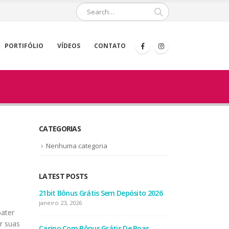
PORTIFÓLIO
VÍDEOS
CONTATO
CATEGORIAS
Nenhuma categoria
LATEST POSTS
o 2026
Bingo Que Paga De Verdade Brasil
21bit Bônus
janeiro 23, 2026
janeiro 23, 202
bater
r suas
as
Jogo De Caça Níqueis Para Celular
Casino Com 