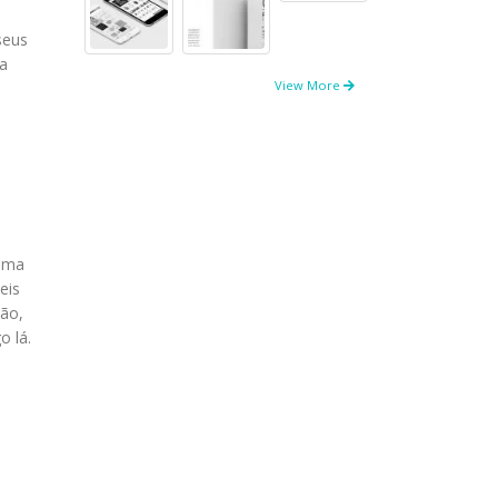
seus
ça
View More
 uma
eis
são,
o lá.