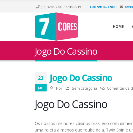
(98) 3248-7700 / 3248-7719
|
(98) 99160-7700
|
sete
HOME
Jogo Do Cassino
Jogo Do Cassino
23
jan
Por
Sem categoria
Comentários d
Jogo Do Cassino
21bit Bônus Grátis Sem Depósito 2026
Bingo
janeiro 23, 2026
janeiro
Os nossos melhores casinos brasileiro com dinheir
uma roleta a menos que roube dela.
Twin Spin é u
Casino Com Bônus Grátis De Boas
Jogo D