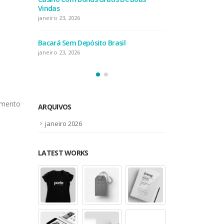
Vindas
janeiro 23, 2026
janeiro 23, 202
Sala De Jogos Online Com Rodadas
Grátis
Bacará Sem 
janeiro 23, 2026
janeiro 23, 202
gamento
ARQUIVOS
e
janeiro 2026
LATEST WORKS