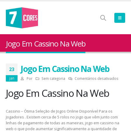
Jogo Em Cassino Na Web
21bit Bônus Grátis Sem Depósito 2026
Bingo Que Paga De Verdade Bras
janeiro 23, 2026
janeiro 23, 2026
Casino Com Bônus Grátis De Boas
Jogo De Caça Níqueis Para Celul
Jogo Em Cassino Na Web
Vindas
23
janeiro 23, 2026
janeiro 23, 2026
jan
em
Por
Sem categoria
Comentários desativados
Sala De Jogos Online Com Rodad
Jogo
Bacará Sem Depósito Brasil
Grátis
Jogo Em Cassino Na Web
Em
janeiro 23, 2026
janeiro 23, 2026
Cassin
Na
Web
Cassino – Ótima Seleção de Jogos Online Disponível Para os
Jogadores . Existem cerca de 5 rolos no jogo que vêm junto com
linhas de pagamento de todas as maneiras, jogo em cassino na
web o que pode aumentar significativamente a quantidade de