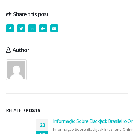
Share this post
Author
RELATED
POSTS
Informação Sobre Blackjack Brasileiro Online
23
Informação Sobre Blackjack Brasileiro Online Gerenciado