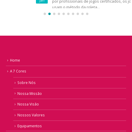
jan
por profissionais de jogos certificados, os jogadores que
usam o método da roleta...
read more
Home
A 7 Cores
Sobre Nós
Nossa Missão
Nossa Visão
Nossos Valores