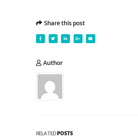
Share this post
Author
RELATED
POSTS