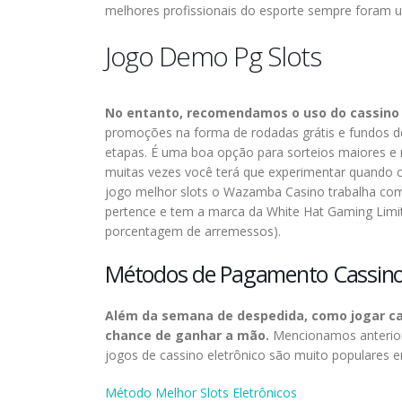
melhores profissionais do esporte sempre foram um
Vindas
ja
janeiro 23, 2026
Jogo Demo Pg Slots
S
Bacará Sem Depósito Brasil
Gr
janeiro 23, 2026
ja
No entanto, recomendamos o uso do cassino 
promoções na forma de rodadas grátis e fundos d
etapas. É uma boa opção para sorteios maiores e 
muitas vezes você terá que experimentar quando 
jogo melhor slots o Wazamba Casino trabalha com
pertence e tem a marca da White Hat Gaming Limit
porcentagem de arremessos).
Métodos de Pagamento Cassin
Além da semana de despedida, como jogar cass
chance de ganhar a mão.
Mencionamos anterior
jogos de cassino eletrônico são muito populares e
Método Melhor Slots Eletrônicos