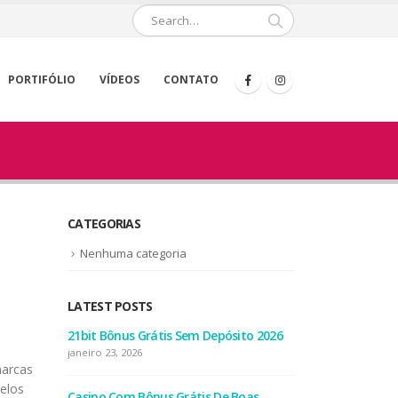
PORTIFÓLIO
VÍDEOS
CONTATO
CATEGORIAS
Nenhuma categoria
LATEST POSTS
ósito 2026
Bingo Que Paga De Verdade Brasil
21bit Bô
janeiro 23, 2026
janeiro 23
marcas
pelos
e Boas
Jogo De Caça Níqueis Para Celular
Casino 