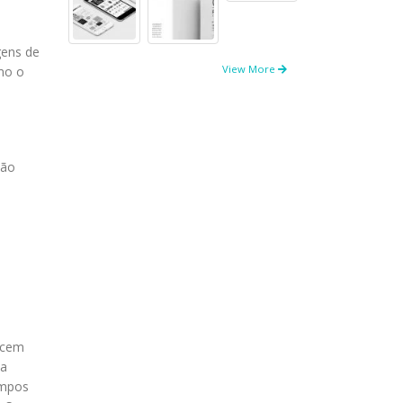
ens de
View More
omo o
são
ecem
na
empos