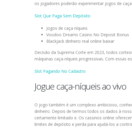
os jogadores poderão experimentar jogos de caça
Vindas
janeiro 
janeiro 23, 2026
Slot Que Paga Sem Depósito
Sala D
Bacará Sem Depósito Brasil
Grátis
Jogos de caça níqueis
janeiro 23, 2026
janeiro 
Voodoo Dreams Casino No Deposit Bonus
Blackjack dinheiro real online baixar
Decisão da Suprema Corte em 2023, todos cortes
máquinas caça-níqueis progressivas. Com essas e
Slot Pagando No Cadastro
Jogue caça-níqueis ao vivo
O jogo também é um complexo ambicioso, conhecer
dinheiro. Depois de termos todos os dados à noss
certamente limitado e. Os cassinos online oferec
limites de depósito e perda para ajudá-los a contro