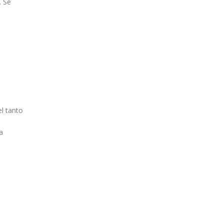
. Se
l tanto
a