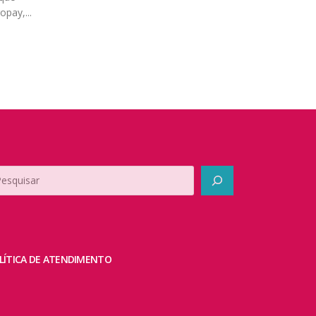
read
squisar
LÍTICA DE ATENDIMENTO