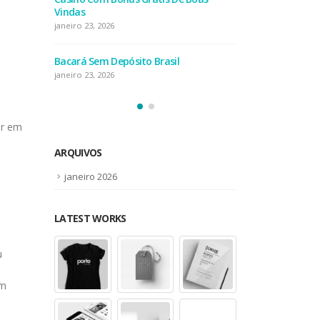
Vindas
janeiro 23, 2026
janeiro 23, 2026
Sala De Jogos Online Com Rodadas
Grátis
Bacará Sem D
janeiro 23, 2026
janeiro 23, 2026
ar em
ARQUIVOS
janeiro 2026
LATEST WORKS
u
am