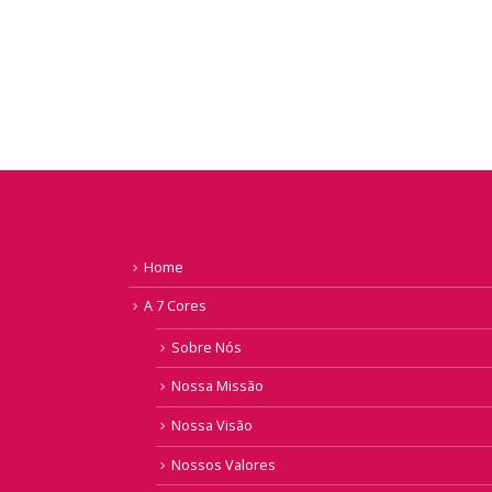
read more
Home
A 7 Cores
Sobre Nós
Nossa Missão
Nossa Visão
Nossos Valores