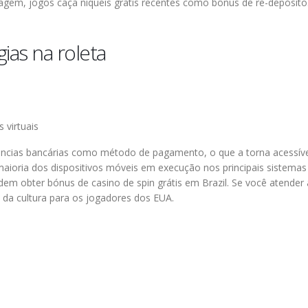
gem, jogos caça níqueis gratis recentes como bônus de re-depósito
ias na roleta
 virtuais
ências bancárias como método de pagamento, o que a torna acessíve
ioria dos dispositivos móveis em execução nos principais sistemas
em obter bónus de casino de spin grátis em Brazil. Se você atender 
a da cultura para os jogadores dos EUA.