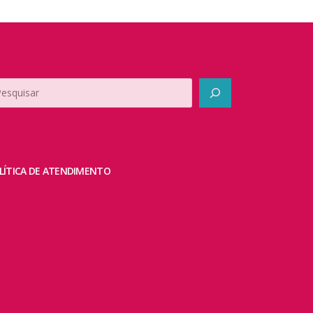
squisar
LÍTICA DE ATENDIMENTO