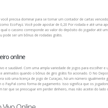
Vindas
23, 2026
janeiro 23, 2026
e Jogos Online Com Rodadas
 você precisa dominar para se tornar um contador de cartas vencedo
Bacará Sem Depósito Brasil
ine como EcoPayz. Você pode apostar de 0,20 Por rodada e até uma ap
23, 2026
janeiro 23, 2026
ual o cassino corresponde ao valor do depósito do jogador até um
 ou pode ser um bônus de rodadas grátis.
eiro online
ativo e saudável. Com uma ampla variedade de jogos para escolher e
e animados quando o bônus de giro grátis foi acionado. O No Depos
era sob uma licença de jogo de Curaçao, há um número igualmente 
tam o PayPal como forma de pagamento. Isso significa que os jogador
 ter que se preocupar em perder dinheiro, mas não aceitei do lado 
 Vivo Online