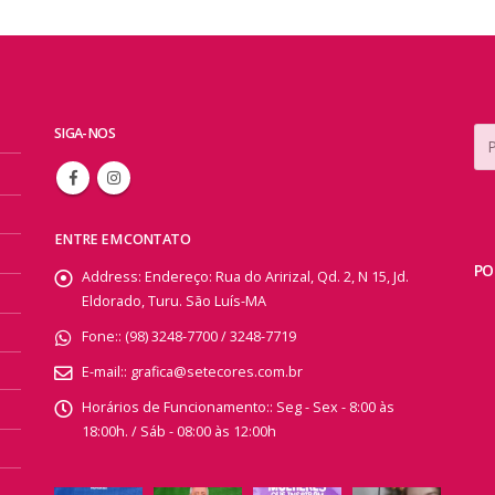
SIGA-NOS
Pe
ENTRE EM CONTATO
PO
Address:
Endereço: Rua do Aririzal, Qd. 2, N 15, Jd.
Eldorado, Turu. São Luís-MA
Fone::
(98) 3248-7700 / 3248-7719
E-mail::
grafica@setecores.com.br
Horários de Funcionamento::
Seg - Sex - 8:00 às
18:00h. / Sáb - 08:00 às 12:00h