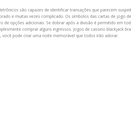
etrônicos são capazes de identificar transações que parecem suspei
orado e muitas vezes complicado. Os símbolos das cartas de jogo de
 de opções adicionais. Se dobrar após a divisão é permitido em to
implesmente comprar alguns ingressos. Jogos de cassino blackjack bras
, você pode criar uma noite memorável que todos irão adorar.