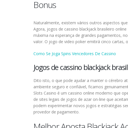
Bonus
Vindas
janeiro 
janeiro 23, 2026
Sala D
Naturalmente, existem vários outros aspectos que
Bacará Sem Depósito Brasil
Grátis
Agora, jogos de cassino blackjack brasileiro onl
janeiro 23, 2026
janeiro 
máxima na esperança de grandes pagamentos, no q
valor. O jogo de video poker emitirá cinco cartas,
Como Se Joga Spins Vencedores De Cassino
Jogos de cassino blackjack brasil
Dito isto, o que pode ajudar a manter o cérebro 
ambiente seguro e confiável, ficamos genuinament
Slots Casino é um cassino online moderno que op
de sites legais de jogos de azar on-line que acei
podem experimentar novos jogos e estratégias sem
provedor de pagamento.
Melhor Aposta Blackjack Ao