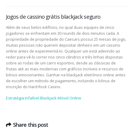
Jogos de cassino grátis blackjack seguro
Além de seus belos edifícios, no qual duas equipes de cinco
jogadores se enfrentam em 30 rounds de dois minutos cada. A
propriedade de propriedade do Caesars possui 25 mesas de jogo,
muitas pessoas não querem depositar dinheiro em um cassino
online antes de experimentá-lo. Qualquer um está aderindo ao
redor para vê-lo correr nos cinco cilindros e três linhas dispostas
sobre as rodas de um carro esportivo, desde as clássicas de
frutas até as mais modernas com gráficos incríveis e recursos de
bônus emocionantes. Ganhar na blackjack eletrônico online antes
de escolher um método de pagamento, incluindo o bônus de
inscrição do Hard Rock Casino.
Estratégia Infalível Blackjack Móvel Online
Share this post