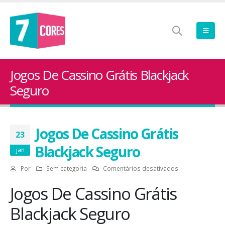
Jogos De Cassino Grátis Blackjack
21bit Bônus Grátis Sem Depósito 2026
Bingo Que Paga De Verdade Bras
janeiro 23, 2026
janeiro 23, 2026
Seguro
Casino Com Bônus Grátis De Boas
Jogo De Caça Níqueis Para Celul
Vindas
janeiro 23, 2026
janeiro 23, 2026
Jogos De Cassino Grátis
23
Sala De Jogos Online Com Rodad
Blackjack Seguro
jan
Bacará Sem Depósito Brasil
Grátis
janeiro 23, 2026
janeiro 23, 2026
em
Por
Sem categoria
Comentários desativados
Jogos
Jogos De Cassino Grátis
De
Cassino
Blackjack Seguro
Grátis
Blackjack