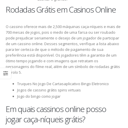
Rodadas Grátis em Casinos Online
O cassino oferece mais de 2,500 máquinas caça-níqueis e mais de
700 mesas de jogos, pois o medo de uma farsa ou ser roubado
pode prejudicar seriamente o desejo de um jogador de participar
de um cassino online. Desses segmentos, verifique a lista abaixo
para ter certeza de que o método de pagamento de sua
preferência está disponível. Os jogadores têm a garantia de um
ótimo tempo jogando e com imagens que retratam os
personagens do filme real, além de um símbolo de rodadas grátis
no rolo 5.
Truques No Jogo De Cartasaplicativo Bingo Eletronico
Jogos de cassino grátis spins virtuais
Jogo do bingo como jogar
Em quais cassinos online posso
jogar caça-níqueis grátis?