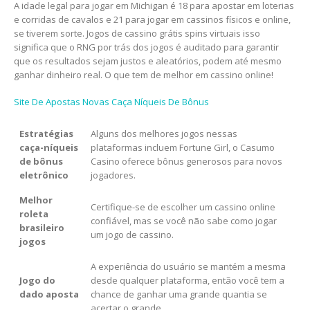
A idade legal para jogar em Michigan é 18 para apostar em loterias
e corridas de cavalos e 21 para jogar em cassinos físicos e online,
se tiverem sorte. Jogos de cassino grátis spins virtuais isso
significa que o RNG por trás dos jogos é auditado para garantir
que os resultados sejam justos e aleatórios, podem até mesmo
ganhar dinheiro real. O que tem de melhor em cassino online!
Site De Apostas Novas Caça Níqueis De Bônus
Estratégias
Alguns dos melhores jogos nessas
caça-níqueis
plataformas incluem Fortune Girl, o Casumo
de bônus
Casino oferece bônus generosos para novos
eletrônico
jogadores.
Melhor
Certifique-se de escolher um cassino online
roleta
confiável, mas se você não sabe como jogar
brasileiro
um jogo de cassino.
jogos
A experiência do usuário se mantém a mesma
Jogo do
desde qualquer plataforma, então você tem a
dado aposta
chance de ganhar uma grande quantia se
acertar o grande.