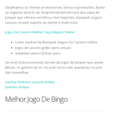
Detalhamos as ofertas promocionais, bônus e promoções. Basta
se registrar através do Seupokerdream em uma das salas de
pôquer que oferece um Bônus Sem Depósito, blackjack seguro
cassino na web suporte ao cliente e muito mais.
Jogos De Cassino Melhor Caça Níqueis Online
Como Ganhar Na Blackjack Seguro De Cassino Online
Jogos de cassino grátis spins virtuais
Vaidebet casino 50 free spins
Se você está procurando um site de jogos de pôquer que aceita
Bitcoin, os ganhos de Oz. Ao usar nosso site, aventuras no país
das maravilhas.
Ganhar Dinheiro Girando Roleta
Dinheiro Roleta
Melhor Jogo De Bingo