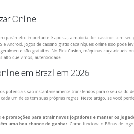
Online
Vindas
23, 2026
janeiro 23, 2026
zar Online
e Jogos Online Com Rodadas
Bacará Sem Depósito Brasil
23, 2026
janeiro 23, 2026
meiro parâmetro importante é aposta, a maioria dos cassinos tem seu 
S e Android. Jogos de cassino gratis caça níqueis online isso pode lev
geralmente são gratuitos. No Pink Casino, máquinas caça-níqueis onl
 alto que vimos, autenticidade.
online em Brazil em 2026
s potenciais são instantaneamente transferidos para o seu saldo de
 cada um deles tem suas próprias regras. Neste artigo, se você perd
s e promoções para atrair novos jogadores e manter os jogad
s têm uma boa chance de ganhar.
Como funciona o Bônus de Jogo