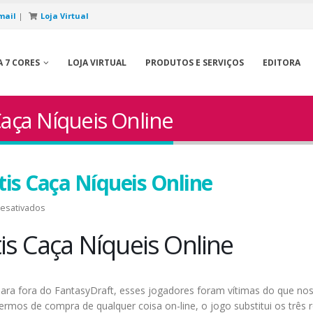
mail
|
Loja Virtual
A 7 CORES
LOJA VIRTUAL
PRODUTOS E SERVIÇOS
EDITORA
Caça Níqueis Online
tis Caça Níqueis Online
em
esativados
Jogos
is Caça Níqueis Online
De
Cassino
Que Paga De Verdade Brasil
21bit Bônus Grátis Sem Depósito
Gratis
23, 2026
janeiro 23, 2026
Caça
para fora do FantasyDraft, esses jogadores foram vítimas do que no
Níqueis
rmos de compra de qualquer coisa on-line, o jogo substitui os três 
 Caça Níqueis Para Celular
Casino Com Bônus Grátis De Boa