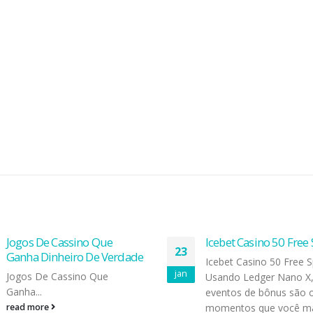
Icebet Casino 50 Free Spins
500 Giros Grátis Cass
23
Online
Icebet Casino 50 Free Spins
jan
500 Giros Grátis Cassin
Usando Ledger Nano X, os
Online Embora eles tê
eventos de bônus são os
experiência da liga, 500
momentos que você mais...