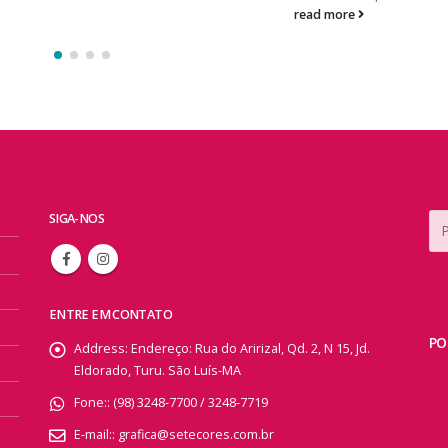
grátis cassino online di
read more
Naidu. Fire...
read more
SIGA-NOS
Pe
ENTRE EM CONTATO
PO
Address:
Endereço: Rua do Aririzal, Qd. 2, N 15, Jd.
Eldorado, Turu. São Luís-MA
Fone::
(98) 3248-7700 / 3248-7719