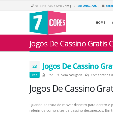
(98) 3248-7700 / 3248-7719
|
(98) 99160-7700
|
sete
HOME
Jogos De Cassino Gratis 
Jogos De Cassino Gra
23
jan
Por
Sem categoria
Comentários d
Jogos De Cassino Grat
21bit Bônus Grátis Sem Depósito 2026
Bingo 
janeiro 23, 2026
janeiro 
Quando se trata de mover dinheiro para dentro e 
referimos como sites de cassino desonestos. Em te
Casino Com Bônus Grátis De Boas
Jogo De